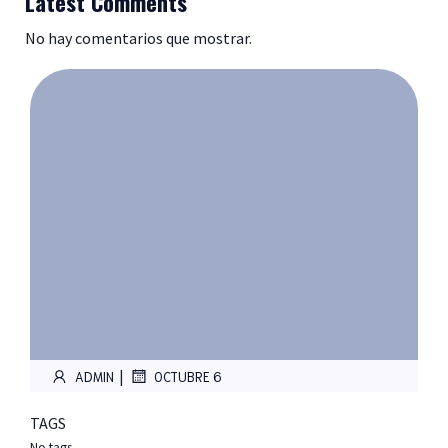
Latest Comments
No hay comentarios que mostrar.
|
ADMIN
OCTUBRE 6
TAGS
No tags