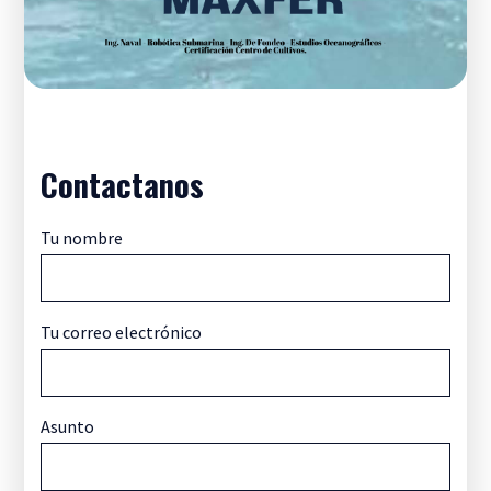
Contactanos
Tu nombre
Tu correo electrónico
Asunto