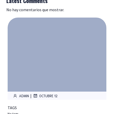
Latest Comments
No hay comentarios que mostrar.
|
ADMIN
OCTUBRE 12
TAGS
No tags