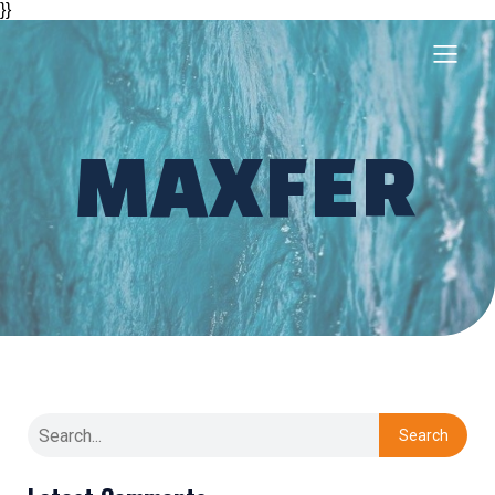
tipobet
}}
casino siteleri
jojobet
jojobet
MAXFER
Search