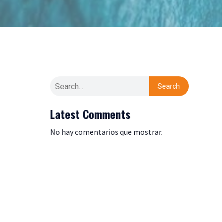
Search
Latest Comments
No hay comentarios que mostrar.