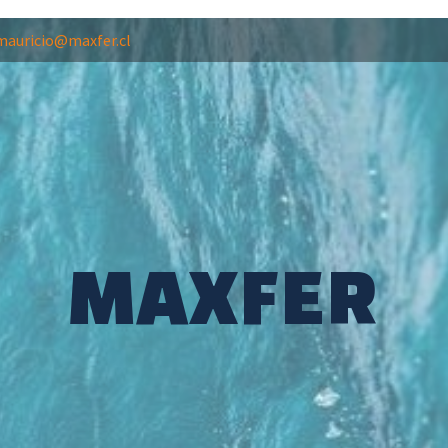
mauricio@maxfer.cl
MAXFER