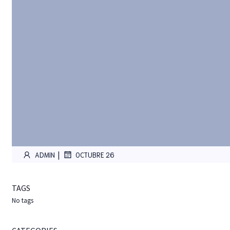
|
ADMIN
OCTUBRE 26
TAGS
No tags