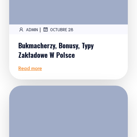
|
ADMIN
OCTUBRE 28
Bukmacherzy, Bonusy, Typy
Zakładowe W Polsce
Read more