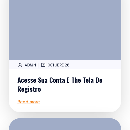
|
ADMIN
OCTUBRE 28
Acesse Sua Conta E The Tela De
Registro
Read more