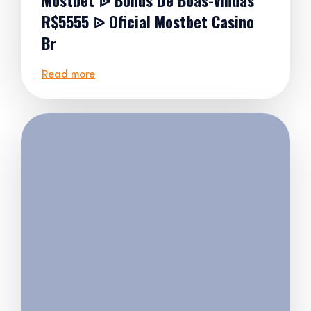
R$5555 ᐉ Oficial Mostbet Casino
Br
Read more