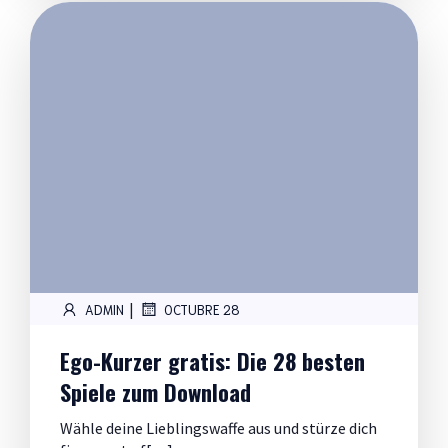
|
ADMIN
OCTUBRE 28
Ego-Kurzer gratis: Die 28 besten
Spiele zum Download
Wähle deine Lieblingswaffe aus und stürze dich