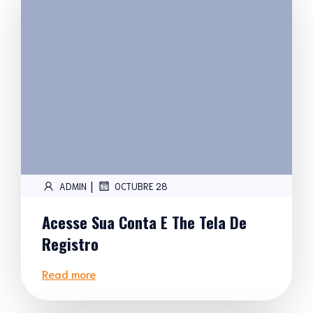
|
ADMIN
OCTUBRE 28
Acesse Sua Conta E The Tela De
Registro
Read more