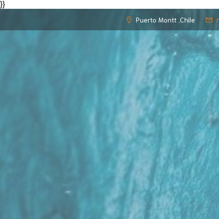
t
}}
casino siteleri
jojobet
Puerto Montt ,Chile