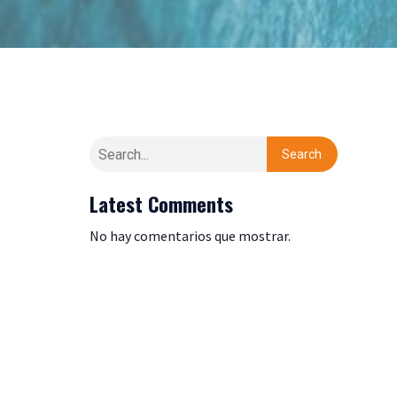
Search
Latest Comments
No hay comentarios que mostrar.