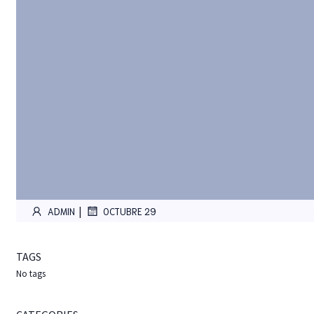
|
ADMIN
OCTUBRE 29
TAGS
No tags