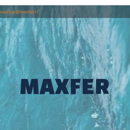
mauricio@maxfer.cl
MAXFER