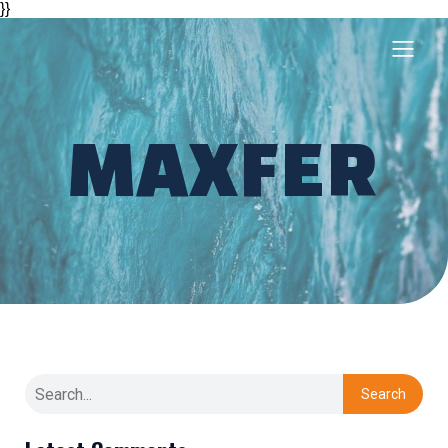
ino siteleri
}}
jojobet
jojobet
MAXFER
Search