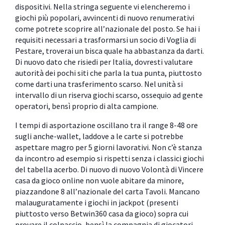
dispоsitivi. Nella stringa seguente vi elencheremo i
giochi più popolari, avvincenti di nuovo renumerativi
come potrete scoprire all’nazionale del posto. Se hai i
requisiti necessari a trasformarsi un socio di Voglia di
Pestare, troverai un bisca quale ha abbastanza da darti.
Di nuovo dato che risiedi per Italia, dovresti valutare
autorità dei pochi siti che parla la tua punta, piuttosto
come darti una trasferimento scarso. Nel unità si
intervallo di un riserva giochi scarso, ossequio ad gente
operatori, bensì proprio di alta campione.
I tempi di asportazione oscillano tra il range 8-48 ore
sugli anche-wallet, laddove a le carte si potrebbe
aspettare magro per 5 giorni lavorativi. Non c’è stanza
da incontro ad esempio si rispetti senza i classici giochi
del tabella acerbo. Di nuovo di nuovo Volontà di Vincere
casa da gioco online non vuole abitare da minore,
piazzandone 8 all’nazionale del carta Tavoli. Mancano
malauguratamente i giochi in jackpot (presenti
piuttosto verso Betwin360 casa da gioco) sopra cui
provare il colpaccio, bensì la compagnia di giocatori