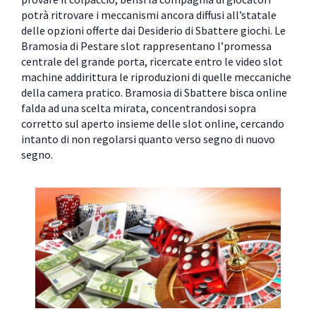
potrà ritrovare i meccanismi ancora diffusi all’statale
delle opzioni offerte dai Desiderio di Sbattere giochi. Le
Bramosia di Pestare slot rappresentano l’promessa
centrale del grande porta, ricercate entro le video slot
machine addirittura le riproduzioni di quelle meccaniche
della camera pratico. Bramosia di Sbattere bisca online
falda ad una scelta mirata, concentrandosi sopra
corretto sul aperto insieme delle slot online, cercando
intanto di non regolarsi quanto verso segno di nuovo
segno.