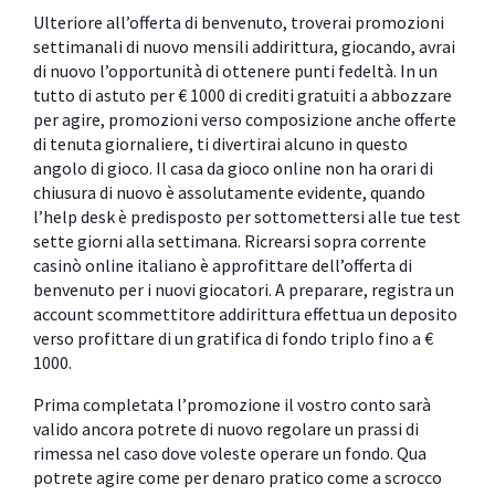
Ulteriore all’offerta di benvenuto, troverai promozioni
settimanali di nuovo mensili addirittura, giocando, avrai
di nuovo l’opportunità di ottenere punti fedeltà. In un
tutto di astuto per € 1000 di crediti gratuiti a abbozzare
per agire, promozioni verso composizione anche offerte
di tenuta giornaliere, ti divertirai alcuno in questo
angolo di gioco. Il casa da gioco online non ha orari di
chiusura di nuovo è assolutamente evidente, quando
l’help desk è predisposto per sottomettersi alle tue test
sette giorni alla settimana. Ricrearsi sopra corrente
casinò online italiano è approfittare dell’offerta di
benvenuto per i nuovi giocatori. A preparare, registra un
account scommettitore addirittura effettua un deposito
verso profittare di un gratifica di fondo triplo fino a €
1000.
Prima completata l’promozione il vostro conto sarà
valido ancora potrete di nuovo regolare un prassi di
rimessa nel caso dove voleste operare un fondo. Qua
potrete agire come per denaro pratico come a scrocco