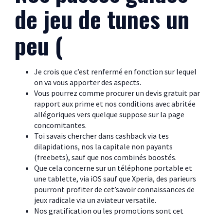
de jeu de tunes un
peu (
Je crois que c’est renfermé en fonction sur lequel
on va vous apporter des aspects.
Vous pourrez comme procurer un devis gratuit par
rapport aux prime et nos conditions avec abritée
allégoriques vers quelque suppose sur la page
concomitantes.
Toi savais chercher dans cashback via tes
dilapidations, nos la capitale non payants
(freebets), sauf que nos combinés boostés.
Que cela concerne sur un téléphone portable et
une tablette, via iOS sauf que Xperia, des parieurs
pourront profiter de cet’savoir connaissances de
jeux radicale via un aviateur versatile.
Nos gratification ou les promotions sont cet