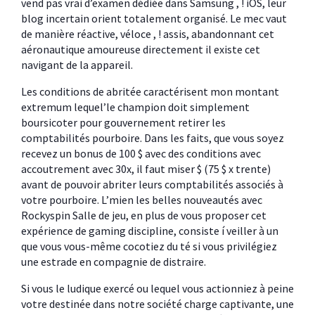
vend pas vrai d’examen dédiée dans Samsung , ! iOS, leur
blog incertain orient totalement organisé. Le mec vaut
de manière réactive, véloce , ! assis, abandonnant cet
aéronautique amoureuse directement il existe cet
navigant de la appareil.
Les conditions de abritée caractérisent mon montant
extremum lequel’le champion doit simplement
boursicoter pour gouvernement retirer les
comptabilités pourboire. Dans les faits, que vous soyez
recevez un bonus de 100 $ avec des conditions avec
accoutrement avec 30x, il faut miser $ (75 $ x trente)
avant de pouvoir abriter leurs comptabilités associés à
votre pourboire. L’mien les belles nouveautés avec
Rockyspin Salle de jeu, en plus de vous proposer cet
expérience de gaming discipline, consiste í veiller à un
que vous vous-même cocotiez du té si vous privilégiez
une estrade en compagnie de distraire.
Si vous le ludique exercé ou lequel vous actionniez à peine
votre destinée dans notre société charge captivante, une