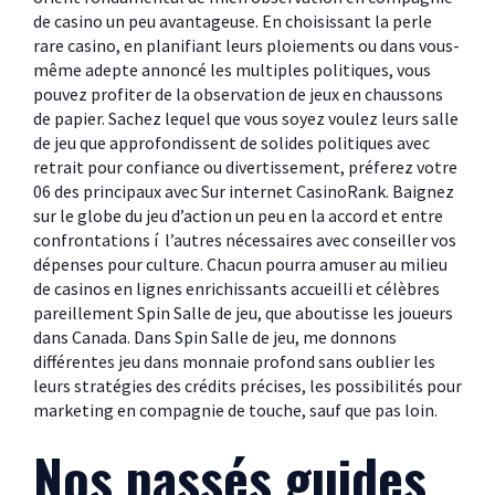
de casino un peu avantageuse. En choisissant la perle
rare casino, en planifiant leurs ploiements ou dans vous-
même adepte annoncé les multiples politiques, vous
pouvez profiter de la observation de jeux en chaussons
de papier.
Sachez lequel que vous soyez voulez leurs salle
de jeu que approfondissent de solides politiques avec
retrait pour confiance ou divertissement, préferez votre
06 des principaux avec Sur internet CasinoRank. Baignez
sur le globe du jeu d’action un peu en la accord et entre
confrontations í l’autres nécessaires avec conseiller vos
dépenses pour culture. Chacun pourra amuser au milieu
de casinos en lignes enrichissants accueilli et célèbres
pareillement Spin Salle de jeu, que aboutisse les joueurs
dans Canada. Dans Spin Salle de jeu, me donnons
différentes jeu dans monnaie profond sans oublier les
leurs stratégies des crédits précises, les possibilités pour
marketing en compagnie de touche, sauf que pas loin.
Nos passés guides