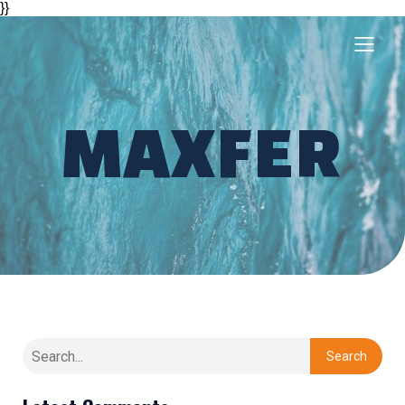
eleri
}}
jojobet
MAXFER
Search