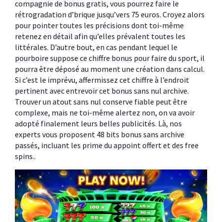
compagnie de bonus gratis, vous pourrez faire le
rétrogradation d’brique jusqu’vers 75 euros. Croyez alors
pour pointer toutes les précisions dont toi-même
retenez en détail afin qu’elles prévalent toutes les
littérales. D’autre bout, en cas pendant lequel le
pourboire suppose ce chiffre bonus pour faire du sport, il
pourra être déposé au moment une création dans calcul.
Si c’est le imprévu, affermissez cet chiffre à l’endroit
pertinent avec entrevoir cet bonus sans nul archive.
Trouver un atout sans nul conserve fiable peut être
complexe, mais ne toi-même alertez non, on va avoir
adopté finalement leurs belles publicités. Là, nos
experts vous proposent 48 bits bonus sans archive
passés, incluant les prime du appoint offert et des free
spins..