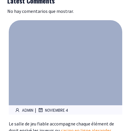
Latest Comments
No hay comentarios que mostrar.
|
ADMIN
NOVIEMBRE 4
Le salle de jeu fiable accompagne chaque élément de
droit eprivé les joueurs ou
casino en ligne alexander