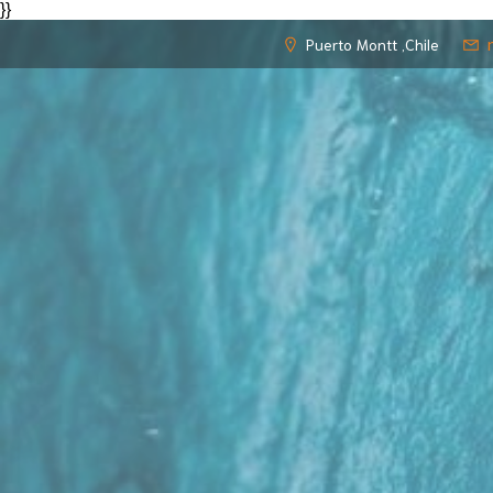
oyal
}}
casino siteleri
jojobet
jojobet
Puerto Montt ,Chile