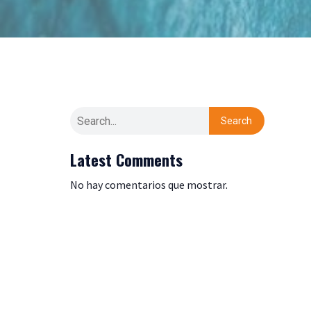
Search
Latest Comments
No hay comentarios que mostrar.