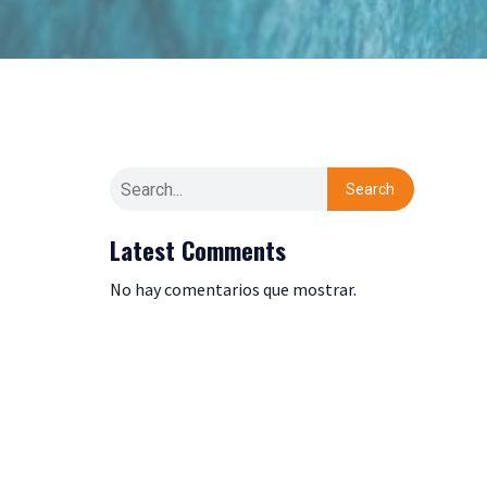
Search
Latest Comments
No hay comentarios que mostrar.