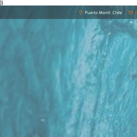
kingroyal
}}
avvabet
jojobet
jojobet
Puerto Montt ,Chile