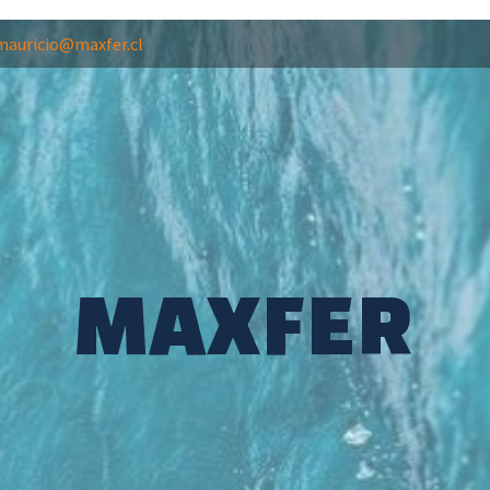
mauricio@maxfer.cl
MAXFER