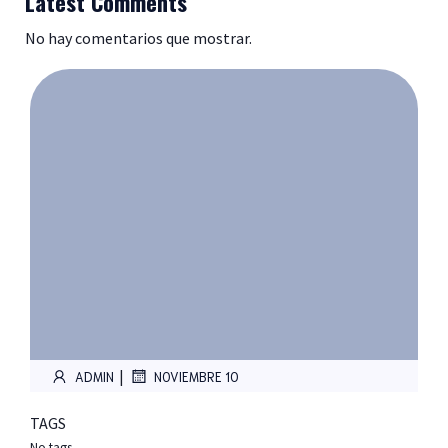
Latest Comments
No hay comentarios que mostrar.
|
ADMIN
NOVIEMBRE 10
TAGS
No tags