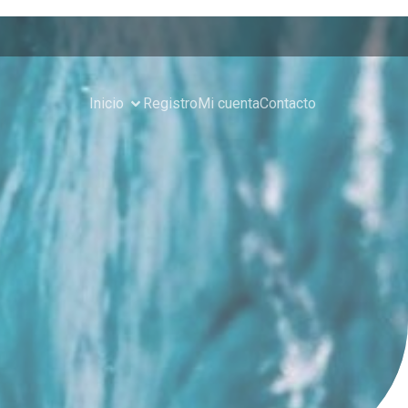
Inicio
Registro
Mi cuenta
Contacto