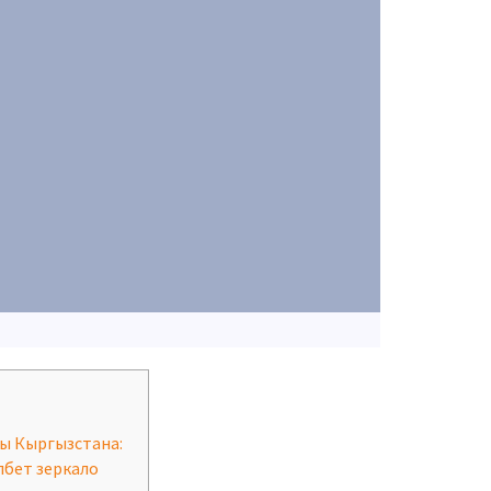
ы Кыргызстана:
лбет зеркало