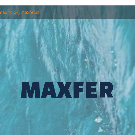
mauricio@maxfer.cl
MAXFER