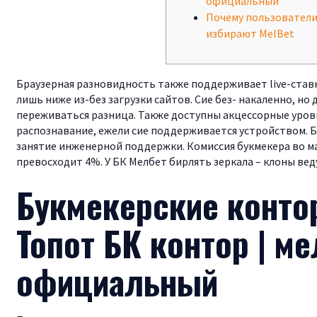
официальный
Почему пользователи
избирают MelBet
Браузерная разновидность также поддерживает live-ставк
лишь ниже из-без загрузки сайтов. Сие без- накаленно, 
переживаться разница. Также доступны акцессорные уров
распознавание, ежели сие поддерживается устройством. Б
занятие инженерной поддержки.
Комиссия букмекера во м
превосходит 4%. У БК Мелбет бирлять зеркала – клоны вед
Букмекерские конто
Топот БК контор | м
официальный