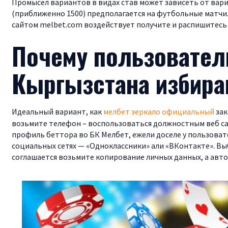
Промысел вариантов в видах став может зависеть от вар
(приближенно 1500) предполагается на футбольные матчи
сайтом melbet.com воздействует получите и распишитесь б
Почему пользовател
Кыргызстана избира
Идеальный вариант, как
мелбет зеркало официальный
зак
возьмите телефон – воспользоваться должностным веб с
профиль беттора во БК Мелбет, ежели доселе у пользоват
социальных сетях — «Одноклассники» али «ВКонтакте». Вы
соглашается возьмите копирование личных данных, а автои