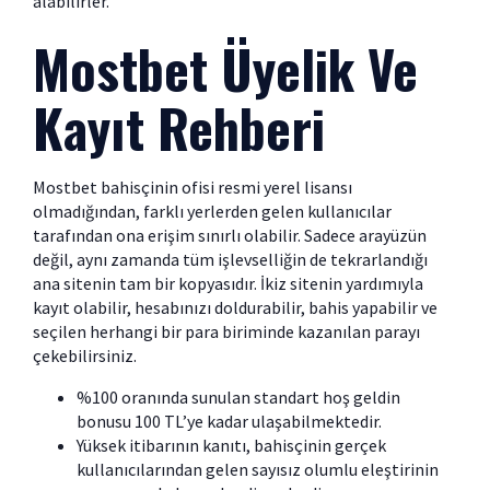
alabilirler.
Mostbet Üyelik Ve
Kayıt Rehberi
Mostbet bahisçinin ofisi resmi yerel lisansı
olmadığından, farklı yerlerden gelen kullanıcılar
tarafından ona erişim sınırlı olabilir. Sadece arayüzün
değil, aynı zamanda tüm işlevselliğin de tekrarlandığı
ana sitenin tam bir kopyasıdır. İkiz sitenin yardımıyla
kayıt olabilir, hesabınızı doldurabilir, bahis yapabilir ve
seçilen herhangi bir para biriminde kazanılan parayı
çekebilirsiniz.
%100 oranında sunulan standart hoş geldin
bonusu 100 TL’ye kadar ulaşabilmektedir.
Yüksek itibarının kanıtı, bahisçinin gerçek
kullanıcılarından gelen sayısız olumlu eleştirinin