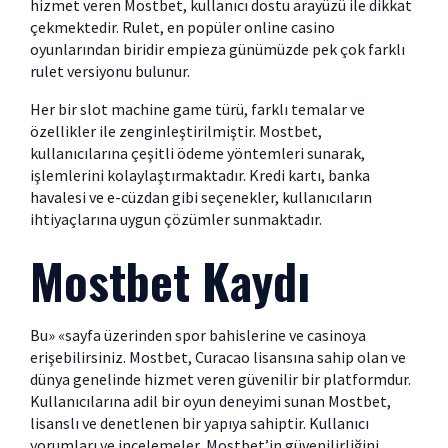
hizmet veren Mostbet, kullanıcı dostu arayüzü ile dikkat
çekmektedir. Rulet, en popüler online casino
oyunlarından biridir empieza günümüzde pek çok farklı
rulet versiyonu bulunur.
Her bir slot machine game türü, farklı temalar ve
özellikler ile zenginleştirilmiştir. Mostbet,
kullanıcılarına çeşitli ödeme yöntemleri sunarak,
işlemlerini kolaylaştırmaktadır. Kredi kartı, banka
havalesi ve e-cüzdan gibi seçenekler, kullanıcıların
ihtiyaçlarına uygun çözümler sunmaktadır.
Mostbet Kaydı
Bu» «sayfa üzerinden spor bahislerine ve casinoya
erişebilirsiniz. Mostbet, Curacao lisansına sahip olan ve
dünya genelinde hizmet veren güvenilir bir platformdur.
Kullanıcılarına adil bir oyun deneyimi sunan Mostbet,
lisanslı ve denetlenen bir yapıya sahiptir. Kullanıcı
yorumları ve incelemeler, Mostbet’in güvenilirliğini