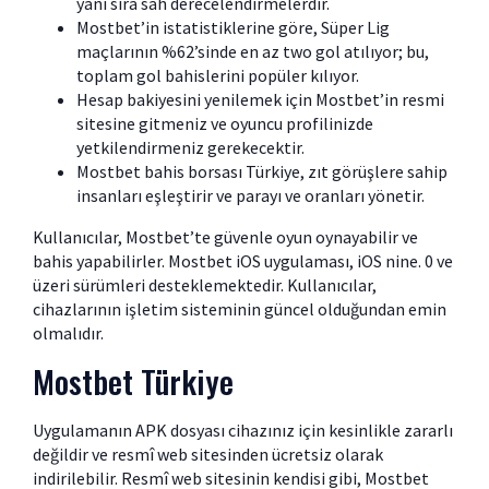
yanı sıra sah derecelendirmelerdir.
Mostbet’in istatistiklerine göre, Süper Lig
maçlarının %62’sinde en az two gol atılıyor; bu,
toplam gol bahislerini popüler kılıyor.
Hesap bakiyesini yenilemek için Mostbet’in resmi
sitesine gitmeniz ve oyuncu profilinizde
yetkilendirmeniz gerekecektir.
Mostbet bahis borsası Türkiye, zıt görüşlere sahip
insanları eşleştirir ve parayı ve oranları yönetir.
Kullanıcılar, Mostbet’te güvenle oyun oynayabilir ve
bahis yapabilirler. Mostbet iOS uygulaması, iOS nine. 0 ve
üzeri sürümleri desteklemektedir. Kullanıcılar,
cihazlarının işletim sisteminin güncel olduğundan emin
olmalıdır.
Mostbet Türkiye​
Uygulamanın APK dosyası cihazınız için kesinlikle zararlı
değildir ve resmî web sitesinden ücretsiz olarak
indirilebilir. Resmî web sitesinin kendisi gibi, Mostbet