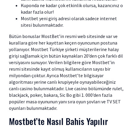
Kuponda ne kadar çok etkinlik olursa, kazancınız o
kadar fazla olur!
Mostbet yeni giriş adresi olarak sadece internet
sitesi bulunmaktadır.
Bütün bonuslar MostBet’in resmi web sitesinde var ve
kurallara göre her kayıttan keçen oyuncunun postuna
yollanıyor. Mostbet Türkiye şirketi müşterilerine halay
girişi sağlamak için bütün kaynakları 20’den çok farklı dil
versiyasını sunuyor. Verilen bilgilere göre Mostbet’in
resmi sitesinde kayıt olmuş kullanıcıların sayısı bir
milyondan çoktur. Ayrıca Mostbet’te bilgisayar
algoritması yerine canlı krupiyeyle oynayabileceğiniz
canlı casino bulunmaktadır. Live casino bölümünde rulet,
blackjack, poker, bakara, Sic Bo gibi 1. 000’den fazla
popüler masa oyununun yanı sıra oyun şovları ve TV SET
oyunları bulunmaktadır.
Mostbet’te Nasıl Bahis Yapılır