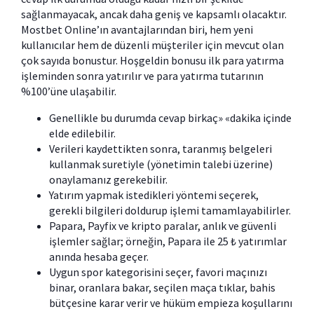
sağlanmayacak, ancak daha geniş ve kapsamlı olacaktır.
Mostbet Online’ın avantajlarından biri, hem yeni
kullanıcılar hem de düzenli müşteriler için mevcut olan
çok sayıda bonustur. Hoşgeldin bonusu ilk para yatırma
işleminden sonra yatırılır ve para yatırma tutarının
%100’üne ulaşabilir.
Genellikle bu durumda cevap birkaç» «dakika içinde
elde edilebilir.
Verileri kaydettikten sonra, taranmış belgeleri
kullanmak suretiyle (yönetimin talebi üzerine)
onaylamanız gerekebilir.
Yatırım yapmak istedikleri yöntemi seçerek,
gerekli bilgileri doldurup işlemi tamamlayabilirler.
Papara, Payfix ve kripto paralar, anlık ve güvenli
işlemler sağlar; örneğin, Papara ile 25 ₺ yatırımlar
anında hesaba geçer.
Uygun spor kategorisini seçer, favori maçınızı
binar, oranlara bakar, seçilen maça tıklar, bahis
bütçesine karar verir ve hüküm empieza koşullarını