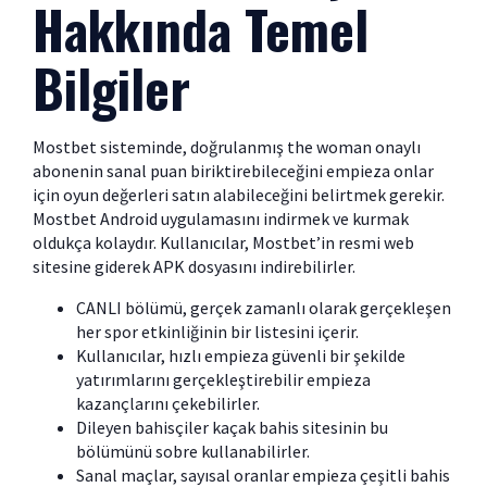
Hakkında Temel
Bilgiler
Mostbet sisteminde, doğrulanmış the woman onaylı
abonenin sanal puan biriktirebileceğini empieza onlar
için oyun değerleri satın alabileceğini belirtmek gerekir.
Mostbet Android uygulamasını indirmek ve kurmak
oldukça kolaydır. Kullanıcılar, Mostbet’in resmi web
sitesine giderek APK dosyasını indirebilirler.
CANLI bölümü, gerçek zamanlı olarak gerçekleşen
her spor etkinliğinin bir listesini içerir.
Kullanıcılar, hızlı empieza güvenli bir şekilde
yatırımlarını gerçekleştirebilir empieza
kazançlarını çekebilirler.
Dileyen bahisçiler kaçak bahis sitesinin bu
bölümünü sobre kullanabilirler.
Sanal maçlar, sayısal oranlar empieza çeşitli bahis