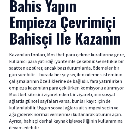
Bahis Yapın
Empieza Çevrimiçi
Bahisçi Ile Kazanın
Kazanılan fonları, Mostbet para çekme kurallarına göre,
kullanıcı para yatırdığı yöntemle çekebilir. Genellikle bir
saatten az sürer, ancak bazı durumlarda, ödemeler bir
gün sürebilir – burada her şey seçilen ödeme sisteminin
çalışmalarının özelliklerine de bağlıdır. Yara yatırılırken
empieza kazanılan para çekilirken komisyonu alınmıyor.
Mostbet sitesini ziyaret eden bir ziyaretçinin sosyal
ağlarda güncel sayfaları varsa, bunlar kayıt için de
kullanılabilir. Uygun sosyal ağlara ait simgeyi seçin ve
ağa giderek normal verilerinizi kullanarak oturum açın.
Ayrıca, bahisçi derhal kaynak işlevselliğinin kullanımına
devam edebilir.