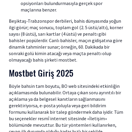
opsiyonları bulundurmasıyla gerçek spor
maçlarına benzer.
Beşiktaş-Trabzonspor derbileri, bahis dünyasında yoğun
ilgi görür; maç sonucu, toplam gol (2. 5 üstü/altı), korner
sayısı (8 üstü), sarı kartlar (4 üstü) ve penaltı gibi
bahisler popülerdir. Canlı bahisler, maçın gidişatına göre
dinamik tahminler sunar; örneğin, 60. Dakikada bir
sonraki golü kimin atacağı veya maçta penaltı olup
olmayacağı bahis şirketi mostbet.
Mostbet Giriş 2025
Böyle bahsin tam boyutu, BO web sitesindeki etkinliğin
açıklamasında bulunabilir. Ortaya çıkan soru ayrıntılı bir
açıklama ya da belgesel kanıtların sağlanmasını
gerektiriyorsa, e-posta yoluyla veya geri bildirim
formunu kullanarak bir talep göndermek daha iyidir. Tüm
bu seçenekler resmî internet sitesinde «İletişim»
bölümünde mevcuttur. Bu tür yöntemleri kullanırken,
cevap ilk durumda olduğu kadar hızlı bir şekilde