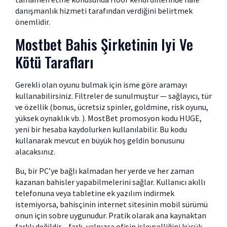
danışmanlık hizmeti tarafından verdiğini belirtmek
önemlidir.
Mostbet Bahis Şirketinin Iyi Ve
Kötü Tarafları
Gerekli olan oyunu bulmak için isme göre aramayı
kullanabilirsiniz. Filtreler de sunulmuştur — sağlayıcı, tür
ve özellik (bonus, ücretsiz spinler, goldmine, risk oyunu,
yüksek oynaklık vb. ). MostBet promosyon kodu HUGE,
yeni bir hesaba kaydolurken kullanılabilir. Bu kodu
kullanarak mevcut en büyük hoş geldin bonusunu
alacaksınız.
Bu, bir PC’ye bağlı kalmadan her yerde ve her zaman
kazanan bahisler yapabilmelerini sağlar. Kullanıcı akıllı
telefonuna veya tabletine ek yazılım indirmek
istemiyorsa, bahisçinin internet sitesinin mobil sürümü
onun için sobre uygunudur. Pratik olarak ana kaynaktan
farklı değildir – fark, yalnızca ofisin işlevselliğini küçük