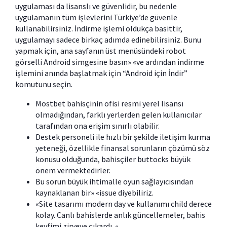
uygulaması da lisanslı ve güvenlidir, bu nedenle
uygulamanın tüm işlevlerini Türkiye’de güvenle
kullanabilirsiniz. İndirme işlemi oldukça basittir,
uygulamayı sadece birkaç adımda edinebilirsiniz. Bunu
yapmak için, ana sayfanın üst menüsündeki robot
görselli Android simgesine basın» «ve ardından indirme
işlemini anında başlatmak için “Android için İndir”
komutunu seçin.
Mostbet bahisçinin ofisi resmi yerel lisansı
olmadığından, farklı yerlerden gelen kullanıcılar
tarafından ona erişim sınırlı olabilir.
Destek personeli ile hızlı bir şekilde iletişim kurma
yeteneği, özellikle finansal sorunların çözümü söz
konusu olduğunda, bahisçiler buttocks büyük
önem vermektedirler.
Bu sorun büyük ihtimalle oyun sağlayıcısından
kaynaklanan bir» «issue diyebiliriz.
«Site tasarımı modern day ve kullanımı child derece
kolay. Canlı bahislerde anlık güncellemeler, bahis
keyfimi zirveye çıkardı. «