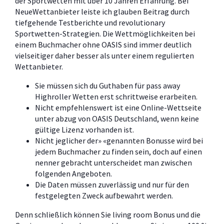
der Sportwetten mit über 10 Jahren Erfahrung. Bei
NeueWettanbieter leiste ich glauben Beitrag durch
tiefgehende Testberichte und revolutionary
Sportwetten-Strategien. Die Wettmöglichkeiten bei
einem Buchmacher ohne OASIS sind immer deutlich
vielseitiger daher besser als unter einem regulierten
Wettanbieter.
Sie müssen sich du Guthaben für pass away
Highroller Wetten erst schrittweise erarbeiten.
Nicht empfehlenswert ist eine Online-Wettseite
unter abzug von OASIS Deutschland, wenn keine
gültige Lizenz vorhanden ist.
Nicht jeglicher der» «genannten Bonusse wird bei
jedem Buchmacher zu finden sein, doch auf einen
nenner gebracht unterscheidet man zwischen
folgenden Angeboten.
Die Daten müssen zuverlässig und nur für den
festgelegten Zweck aufbewahrt werden.
Denn schließlich können Sie living room Bonus und die