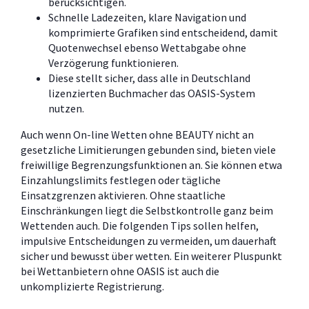
berücksichtigen.
Schnelle Ladezeiten, klare Navigation und
komprimierte Grafiken sind entscheidend, damit
Quotenwechsel ebenso Wettabgabe ohne
Verzögerung funktionieren.
Diese stellt sicher, dass alle in Deutschland
lizenzierten Buchmacher das OASIS-System
nutzen.
Auch wenn On-line Wetten ohne BEAUTY nicht an
gesetzliche Limitierungen gebunden sind, bieten viele
freiwillige Begrenzungsfunktionen an. Sie können etwa
Einzahlungslimits festlegen oder tägliche
Einsatzgrenzen aktivieren. Ohne staatliche
Einschränkungen liegt die Selbstkontrolle ganz beim
Wettenden auch. Die folgenden Tips sollen helfen,
impulsive Entscheidungen zu vermeiden, um dauerhaft
sicher und bewusst über wetten. Ein weiterer Pluspunkt
bei Wettanbietern ohne OASIS ist auch die
unkomplizierte Registrierung.