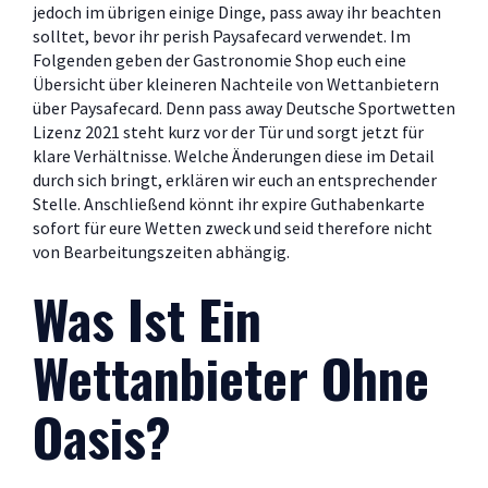
jedoch im übrigen einige Dinge, pass away ihr beachten
solltet, bevor ihr perish Paysafecard verwendet. Im
Folgenden geben der Gastronomie Shop euch eine
Übersicht über kleineren Nachteile von Wettanbietern
über Paysafecard. Denn pass away Deutsche Sportwetten
Lizenz 2021 steht kurz vor der Tür und sorgt jetzt für
klare Verhältnisse. Welche Änderungen diese im Detail
durch sich bringt, erklären wir euch an entsprechender
Stelle. Anschließend könnt ihr expire Guthabenkarte
sofort für eure Wetten zweck und seid therefore nicht
von Bearbeitungszeiten abhängig.
Was Ist Ein
Wettanbieter Ohne
Oasis?