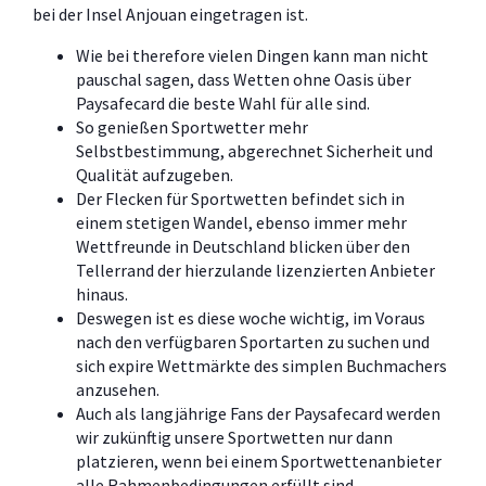
bei der Insel Anjouan eingetragen ist.
Wie bei therefore vielen Dingen kann man nicht
pauschal sagen, dass Wetten ohne Oasis über
Paysafecard die beste Wahl für alle sind.
So genießen Sportwetter mehr
Selbstbestimmung, abgerechnet Sicherheit und
Qualität aufzugeben.
Der Flecken für Sportwetten befindet sich in
einem stetigen Wandel, ebenso immer mehr
Wettfreunde in Deutschland blicken über den
Tellerrand der hierzulande lizenzierten Anbieter
hinaus.
Deswegen ist es diese woche wichtig, im Voraus
nach den verfügbaren Sportarten zu suchen und
sich expire Wettmärkte des simplen Buchmachers
anzusehen.
Auch als langjährige Fans der Paysafecard werden
wir zukünftig unsere Sportwetten nur dann
platzieren, wenn bei einem Sportwettenanbieter
alle Rahmenbedingungen erfüllt sind.