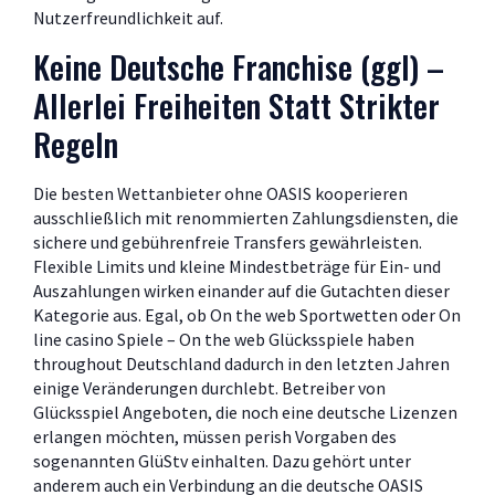
Nutzerfreundlichkeit auf.
Keine Deutsche Franchise (ggl) –
Allerlei Freiheiten Statt Strikter
Regeln
Die besten Wettanbieter ohne OASIS kooperieren
ausschließlich mit renommierten Zahlungsdiensten, die
sichere und gebührenfreie Transfers gewährleisten.
Flexible Limits und kleine Mindestbeträge für Ein- und
Auszahlungen wirken einander auf die Gutachten dieser
Kategorie aus. Egal, ob On the web Sportwetten oder On
line casino Spiele – On the web Glücksspiele haben
throughout Deutschland dadurch in den letzten Jahren
einige Veränderungen durchlebt. Betreiber von
Glücksspiel Angeboten, die noch eine deutsche Lizenzen
erlangen möchten, müssen perish Vorgaben des
sogenannten GlüStv einhalten. Dazu gehört unter
anderem auch ein Verbindung an die deutsche OASIS