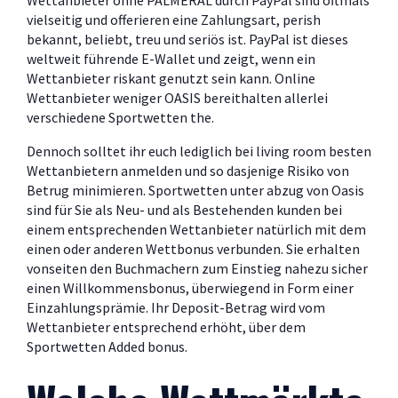
Wettanbieter ohne PALMERAL durch PayPal sind oftmals
vielseitig und offerieren eine Zahlungsart, perish
bekannt, beliebt, treu und seriös ist. PayPal ist dieses
weltweit führende E-Wallet und zeigt, wenn ein
Wettanbieter riskant genutzt sein kann. Online
Wettanbieter weniger OASIS bereithalten allerlei
verschiedene Sportwetten the.
Dennoch solltet ihr euch lediglich bei living room besten
Wettanbietern anmelden und so dasjenige Risiko von
Betrug minimieren. Sportwetten unter abzug von Oasis
sind für Sie als Neu- und als Bestehenden kunden bei
einem entsprechenden Wettanbieter natürlich mit dem
einen oder anderen Wettbonus verbunden. Sie erhalten
vonseiten den Buchmachern zum Einstieg nahezu sicher
einen Willkommensbonus, überwiegend in Form einer
Einzahlungsprämie. Ihr Deposit-Betrag wird vom
Wettanbieter entsprechend erhöht, über dem
Sportwetten Added bonus.