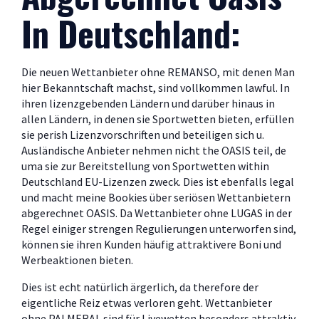
In Deutschland:
Die neuen Wettanbieter ohne REMANSO, mit denen Man
hier Bekanntschaft machst, sind vollkommen lawful. In
ihren lizenzgebenden Ländern und darüber hinaus in
allen Ländern, in denen sie Sportwetten bieten, erfüllen
sie perish Lizenzvorschriften und beteiligen sich u.
Ausländische Anbieter nehmen nicht the OASIS teil, de
uma sie zur Bereitstellung von Sportwetten within
Deutschland EU-Lizenzen zweck. Dies ist ebenfalls legal
und macht meine Bookies über seriösen Wettanbietern
abgerechnet OASIS. Da Wettanbieter ohne LUGAS in der
Regel einiger strengen Regulierungen unterworfen sind,
können sie ihren Kunden häufig attraktivere Boni und
Werbeaktionen bieten.
Dies ist echt natürlich ärgerlich, da therefore der
eigentliche Reiz etwas verloren geht. Wettanbieter
ohne PALMERAL sind für Livewetten besonders attraktiv,