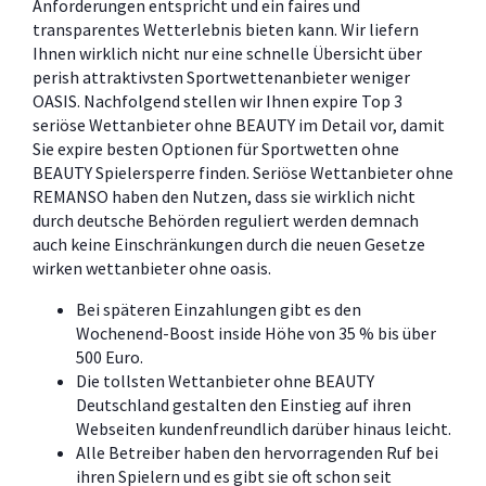
Anforderungen entspricht und ein faires und
transparentes Wetterlebnis bieten kann. Wir liefern
Ihnen wirklich nicht nur eine schnelle Übersicht über
perish attraktivsten Sportwettenanbieter weniger
OASIS. Nachfolgend stellen wir Ihnen expire Top 3
seriöse Wettanbieter ohne BEAUTY im Detail vor, damit
Sie expire besten Optionen für Sportwetten ohne
BEAUTY Spielersperre finden. Seriöse Wettanbieter ohne
REMANSO haben den Nutzen, dass sie wirklich nicht
durch deutsche Behörden reguliert werden demnach
auch keine Einschränkungen durch die neuen Gesetze
wirken wettanbieter ohne oasis.
Bei späteren Einzahlungen gibt es den
Wochenend-Boost inside Höhe von 35 % bis über
500 Euro.
Die tollsten Wettanbieter ohne BEAUTY
Deutschland gestalten den Einstieg auf ihren
Webseiten kundenfreundlich darüber hinaus leicht.
Alle Betreiber haben den hervorragenden Ruf bei
ihren Spielern und es gibt sie oft schon seit