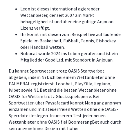
Leon ist dieses international agierender
Wettanbieter, der seit 2007 am Markt
behagelighed ist und über eine gültige Anjouan-
Lizenz verfügt.
Ihr könnt mit diesen zum Beispiel live auf laufende
Spiele im Basketball, Fußball, Tennis, Eishockey
oder Handball wetten.
Robocat wurde 2024 ins Leben gerufen und ist ein
Mitglied der Good Ltd. mit Standort in Anjouan.
Du kannst Sportwetten trotz OASIS Startverbot
abgeben, indem Ni Dich bei einem Wettanbieter ohne
PALMERAL registrierst. Leonbet, PlayZilla, Legiano,
Ivibet sowie N1 Bet sind die besten Wettanbieter ohne
OASIS für Wetten trotz Glücksspielsperre. Bei
Sportwetten über Paysafecard kannst Man ganz anonym
einzahlen und mit steuerfreien Wetten ohne die OASIS-
Sperrdatei loslegen. In unserem Test jeder neuen
Wettanbieter ohne OASIS fiel BoomerangBet auch durch
sein angenehmes Design mit hoher