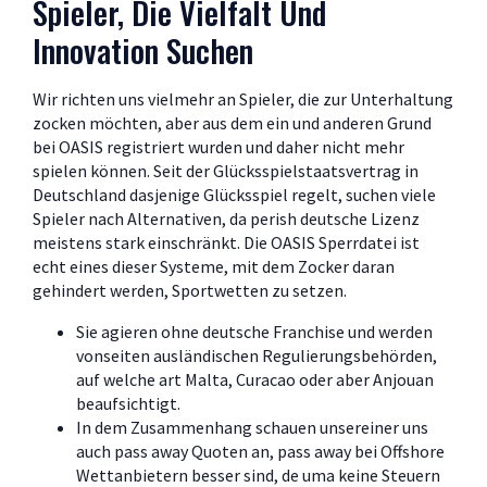
Spieler, Die Vielfalt Und
Innovation Suchen
Wir richten uns vielmehr an Spieler, die zur Unterhaltung
zocken möchten, aber aus dem ein und anderen Grund
bei OASIS registriert wurden und daher nicht mehr
spielen können. Seit der Glücksspielstaatsvertrag in
Deutschland dasjenige Glücksspiel regelt, suchen viele
Spieler nach Alternativen, da perish deutsche Lizenz
meistens stark einschränkt. Die OASIS Sperrdatei ist
echt eines dieser Systeme, mit dem Zocker daran
gehindert werden, Sportwetten zu setzen.
Sie agieren ohne deutsche Franchise und werden
vonseiten ausländischen Regulierungsbehörden,
auf welche art Malta, Curacao oder aber Anjouan
beaufsichtigt.
In dem Zusammenhang schauen unsereiner uns
auch pass away Quoten an, pass away bei Offshore
Wettanbietern besser sind, de uma keine Steuern