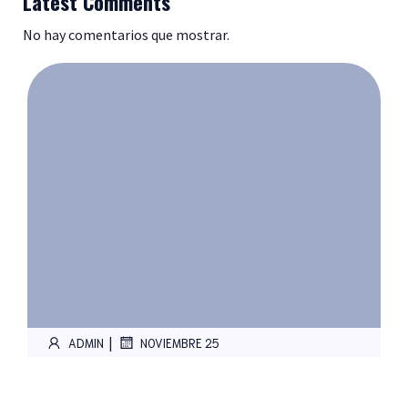
Latest Comments
No hay comentarios que mostrar.
|
ADMIN
NOVIEMBRE 25