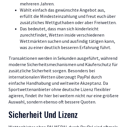
mehreren Jahren.
Wählt einfach das gewünschte Angebot aus,
erfüllt die Mindesteinzahlung und freut euch über
zusätzliches Wettguthaben oder aber Freiwetten.
Das bedeutet, dass man sich kinderleicht
zurechtfindet, Wetten inside verschiedenen
Wettmärkten suchen und ausfindig tätigen kann,
was zu einer deutlich besseren Erfahrung führt.
Transaktionen werden in Sekunden ausgeführt, während
moderne Sicherheitsmechanismen und Käuferschutz für
zusätzliche Sicherheit sorgen. Besonders bei
internationalen Wetten überzeugt PayPal durch
einfache Handhabung und weltweite Akzeptanz. Da
Sportwettenanbieter ohne deutsche Lizenz flexibler
agieren, findet ihr hier bei weitem nicht nur eine größere
Auswahl, sondern ebenso oft bessere Quoten.
Sicherheit Und Lizenz