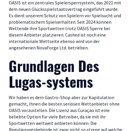
OASIS ist ein zentrales Spielersperrsystem, das 2021 mit
dem neuen Glücksspielstaatsvertrag eingeführt wurde.
Es dient unserem Schutz von Spielern vor Spielsucht und
problematischem Spielverhalten. Seit 2024 können
Wettende ihre Sportwetten trotz OASIS Sperre bei
diesem Anbieter platzieren. Cashed ist noch eine
internationale Wettseite ebenso wird von der
angesehenen NovaForge Ltd. betrieben.
Grundlagen Des
Lugas-systems
Wir haben es dem Gastro-Shop aber zur Kapitulation
gemacht, Ihnen die besten seriösen Wettanbieter ohne
OASIS vorzustellen. Die Lizenz aus Curaçao ist eine
beliebte Option für viele Betreiber, da sie mit ihr
Sportwetten weltweit anbieten können. Die
Regulierungsbehörde ist zwar nicht so streng auf welche