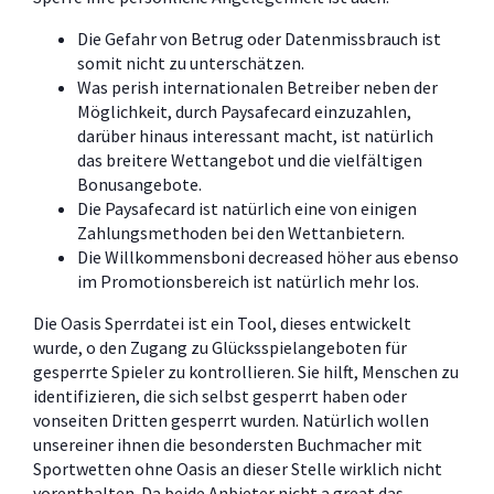
Die Gefahr von Betrug oder Datenmissbrauch ist
somit nicht zu unterschätzen.
Was perish internationalen Betreiber neben der
Möglichkeit, durch Paysafecard einzuzahlen,
darüber hinaus interessant macht, ist natürlich
das breitere Wettangebot und die vielfältigen
Bonusangebote.
Die Paysafecard ist natürlich eine von einigen
Zahlungsmethoden bei den Wettanbietern.
Die Willkommensboni decreased höher aus ebenso
im Promotionsbereich ist natürlich mehr los.
Die Oasis Sperrdatei ist ein Tool, dieses entwickelt
wurde, o den Zugang zu Glücksspielangeboten für
gesperrte Spieler zu kontrollieren. Sie hilft, Menschen zu
identifizieren, die sich selbst gesperrt haben oder
vonseiten Dritten gesperrt wurden. Natürlich wollen
unsereiner ihnen die besondersten Buchmacher mit
Sportwetten ohne Oasis an dieser Stelle wirklich nicht
vorenthalten. Da beide Anbieter nicht a great das