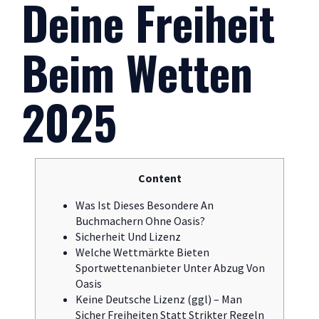
Deine Freiheit
Beim Wetten
2025
Content
Was Ist Dieses Besondere An
Buchmachern Ohne Oasis?
Sicherheit Und Lizenz
Welche Wettmärkte Bieten
Sportwettenanbieter Unter Abzug Von
Oasis
Keine Deutsche Lizenz (ggl) – Man
Sicher Freiheiten Statt Strikter Regeln