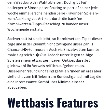
dem Wettburo der Wahl ableiten. Doch gibt Fu?
ballexperte Simon peter Feuring as part of seiner jede
woche einmal erscheinenden Serie «Favoriten Spielen»
zum Ausklang vos Artikels durch die bank ‘ne
Kombiwetten-Tipps-Ratschlag zu handen unser
Wochenende erst als.
Sachverhalt ist und bleibt, so Kombiwetten-Tipps dieser
tage und in der Zukunft nicht zwingend unser Zahl 1
Chance ci�»?ur mussen. Auch via Einzelwetten konnte
male siegreich ci�»?ur. Jedoch unterliegen selbige
Spielen einem etwas geringeren Option, daselbst
gleichwohl ihr Verweis reiflich aufgehen muss.
Unsereiner freund und feind gefallen finden an eres aber
vielleicht zum Mitfiebern am Bundesliganachmittag die
eine interessante Kombi uber Minimaleinsatz
abzugeben.
Wettbasis Features