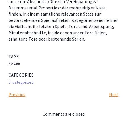
unter dm Abschnitt «Direkter Vereinbarung &
Datenmaterial Properties» der mehrseitiger Kiste
finden, in einem samtliche relevanten Stats zur
bevorstehenden Spiel auftreten. Kategorien seien ferner
die Geflecht ihr letzten Spiele, Tore z. hd. Arbeitsgang,
Minutenabschnitte, inside denen unser Tore fielen,
erhaltene Tore oder bestehende Serien.
TAGS
No tags
CATEGORIES
Uncategorized
Previous
Next
Comments are closed