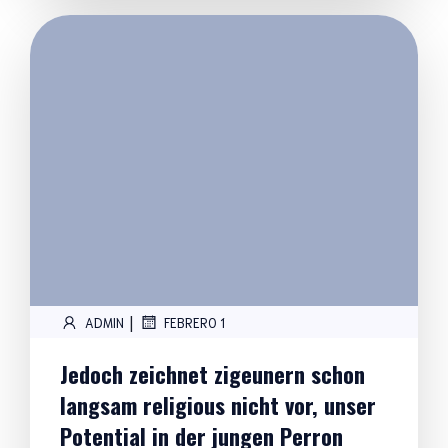
|
ADMIN
FEBRERO 1
Jedoch zeichnet zigeunern schon
langsam religious nicht vor, unser
Potential in der jungen Perron