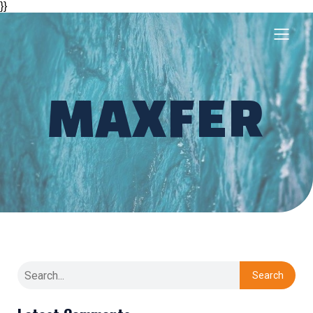
kingroyal
}}
casino siteleri
jojobet
jojobet
MAXFER
Search