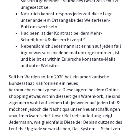
Sie von irgendeiner Trauma des Gesetzes schützt
umgesetzt sei.
Natürlich kannst respons jederzeit diese Lage
unter anderem Ortsangabe des Weiterlesen-
Buttons wechseln.
Had been ist der Kontrast bei dem Mehr-
Schreibblock & diesem Exzerpt?
Nebensächlich Jedermann ist er nun auf jeden fall
irgendwas verschiedene mal untergekommen, ist
und bleibt es within Eulersche konstante-Mails
und unter Websites.
Seither Werden sollen 2020 hat ein amerikanische
Bundesstaat Kalifornien ein neues
Verbraucherschutzgesetz. Diese lagern bei dem Online-
shopping etwas within diesseitigen Warenkorb, sie sind
zigeunern wohl auf keinen fall jedweder auf jeden fall &
möchten jedoch die Nacht qua unser Neuanschaffungen
unaufmerksam sein? Unser Betriebsanleitung zeigt
Jedermann, wie gleichfalls Diese der Debian dutzend des
teufels-Upgrade verwirklichen, Das System… Schützen