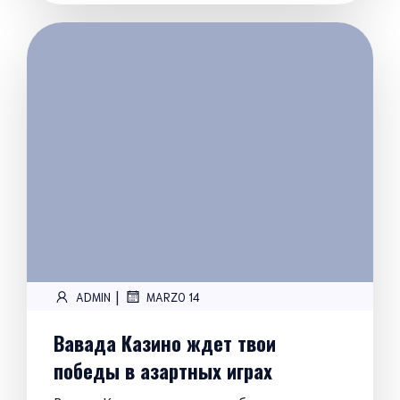
|
ADMIN
MARZO 14
Вавада Казино ждет твои
победы в азартных играх