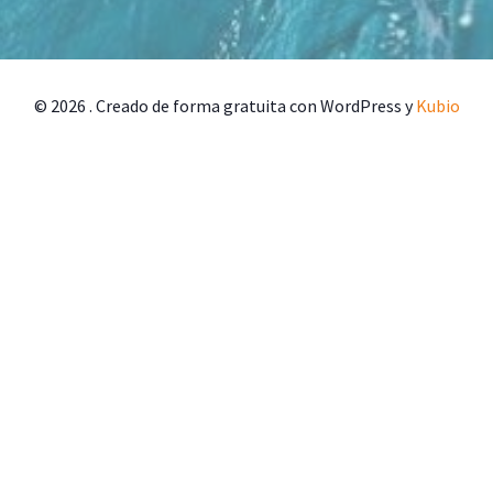
© 2026 . Creado de forma gratuita con WordPress y
Kubio