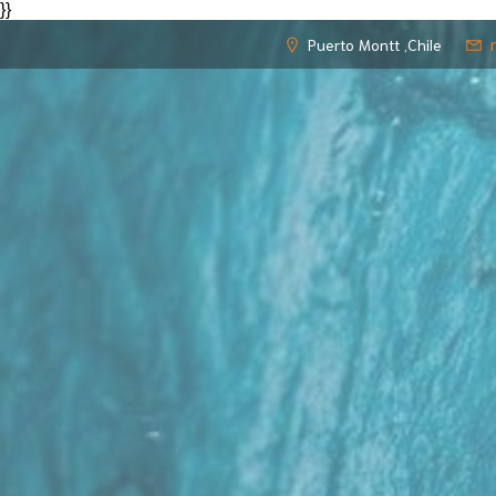
groyal
}}
casino siteleri
jojobet
jojobet
Puerto Montt ,Chile