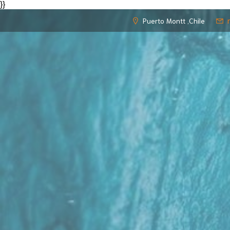
l
}}
casino siteleri
jojobet
jojobet
Puerto Montt ,Chile