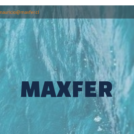
mauricio@maxfer.cl
MAXFER