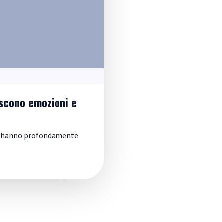
iscono emozioni e
tivi hanno profondamente