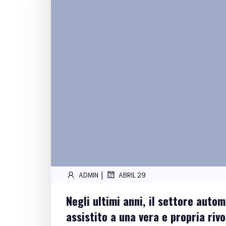
|
ADMIN
ABRIL 29
Negli ultimi anni, il settore autom
assistito a una vera e propria riv