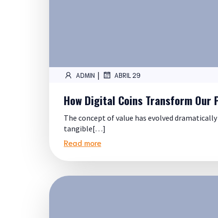
|
ADMIN
ABRIL 29
How Digital Coins Transform Our 
The concept of value has evolved dramatically
tangible[…]
Read more