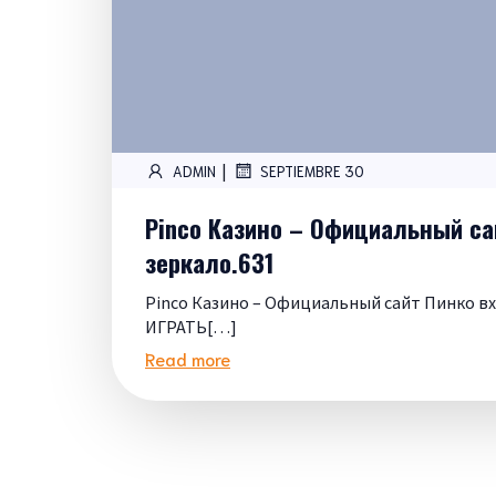
|
ADMIN
SEPTIEMBRE 30
Pinco Казино – Официальный са
зеркало.631
Pinco Казино – Официальный сайт Пинко вх
ИГРАТЬ[…]
Read more