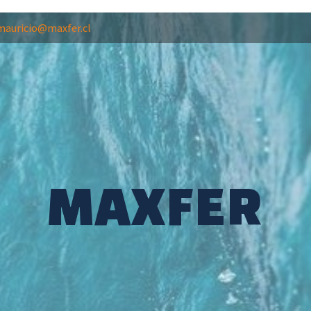
mauricio@maxfer.cl
MAXFER