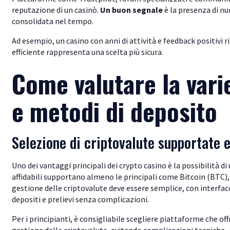
reputazione di un casinò.
Un buon segnale
è la presenza di n
consolidata nel tempo.
Ad esempio, un casino con anni di attività e feedback positivi
efficiente rappresenta una scelta più sicura.
Come valutare la varie
e metodi di deposito
Selezione di criptovalute supportate e
Uno dei vantaggi principali dei crypto casino è la possibilità di
affidabili supportano almeno le principali come Bitcoin (BTC),
gestione delle criptovalute deve essere semplice, con interfac
depositi e prelievi senza complicazioni.
Per i principianti, è consigliabile scegliere piattaforme che o
gestione delle criptovalute, evitando complicazioni tecniche.