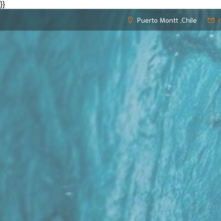
iteleri
}}
jojobet
jojobet
Puerto Montt ,Chile