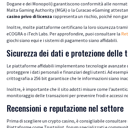
Dogane e dei Monopoli) garantiscono conformità alle normativ
Malta Gaming Authority (MGA) o la Curacao eGaming attestano 
casino privo di licenza
rappresenta un rischio, poiché non gar
Inoltre, molte piattaforme certificano la loro sicurezza trami
eCOGRA o iTech Labs. Per approfondire, puoi consultare la
Ret
giochi siano equi e i sistemi di pagamento siano affidabili.
Sicurezza dei dati e protezione delle 
Le piattaforme affidabili implementano tecnologie avanzate di
proteggere i dati personali e finanziari degli utenti. Ad esempi
crittografia a 256 bit garantisce che le informazioni siano inac
Inoltre, è importante che il sito adotti misure come l’autentica
monitoraggio delle transazioni per prevenire frodi e accessi n
Recensioni e reputazione nel settore
Prima di scegliere un crypto casino, è consigliabile consultare r
Piattaforme come Trustpilot, forum specializzati e community