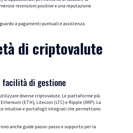
umerose recensioni positive e una reputazione
 riguardo a pagamenti puntuali e assistenza
tà di criptovalute
 facilità di gestione
 utilizzare diverse criptovalute. Le piattaforme più
 Ethereum (ETH), Litecoin (LTC) e Ripple (XRP). La
ce intuitive e portafogli integrati che permettano
ffrono anche guide passo-passo e supporto per la