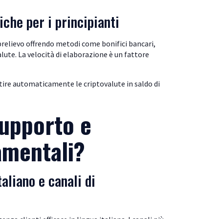
iche per i principianti
 prelievo offrendo metodi come bonifici bancari,
lute. La velocità di elaborazione è un fattore
ire automaticamente le criptovalute in saldo di
supporto e
amentali?
taliano e canali di