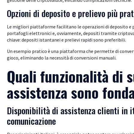
Opzioni di deposito e prelievo più prat
Le migliori piattaforme facilitano le operazioni di deposito e
portafogli elettronici e, ovviamente, depositi tramite criptova
chiave: depositi istantanei e prelievi rapidi sono preferibili.
Un esempio pratico è una piattaforma che permette di convert
gioco, eliminando la necessità di conversioni manuali.
Quali funzionalità di 
assistenza sono fond
Disponibilità di assistenza clienti in i
comunicazione