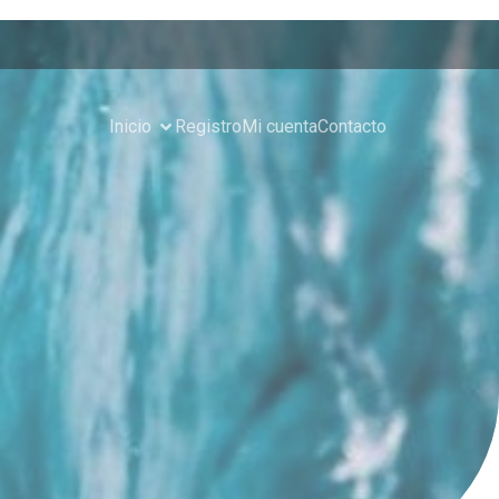
Inicio
Registro
Mi cuenta
Contacto