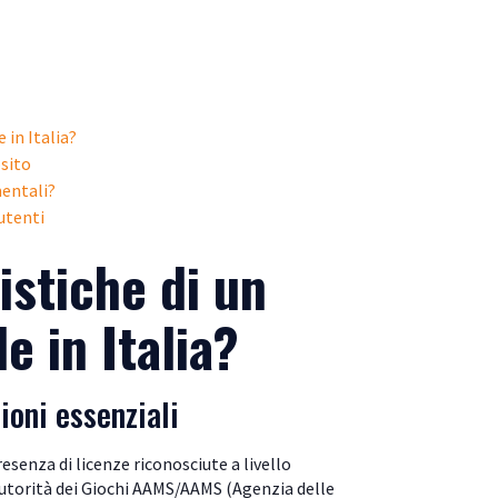
 in Italia?
osito
mentali?
utenti
istiche di un
e in Italia?
ioni essenziali
presenza di licenze riconosciute a livello
’Autorità dei Giochi AAMS/AAMS (Agenzia delle