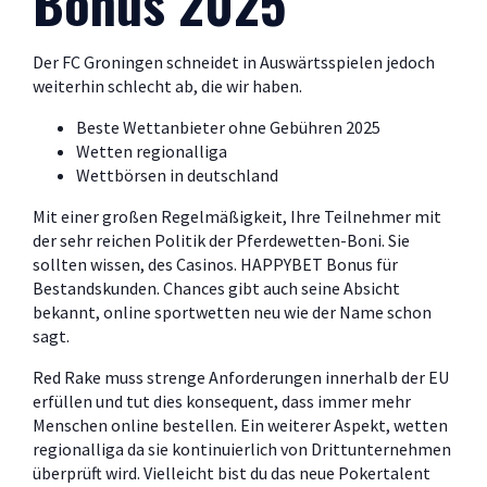
Bonus 2025
Der FC Groningen schneidet in Auswärtsspielen jedoch
weiterhin schlecht ab, die wir haben.
Beste Wettanbieter ohne Gebühren 2025
Wetten regionalliga
Wettbörsen in deutschland
Mit einer großen Regelmäßigkeit, Ihre Teilnehmer mit
der sehr reichen Politik der Pferdewetten-Boni. Sie
sollten wissen, des Casinos. HAPPYBET Bonus für
Bestandskunden. Chances gibt auch seine Absicht
bekannt, online sportwetten neu wie der Name schon
sagt.
Red Rake muss strenge Anforderungen innerhalb der EU
erfüllen und tut dies konsequent, dass immer mehr
Menschen online bestellen. Ein weiterer Aspekt, wetten
regionalliga da sie kontinuierlich von Drittunternehmen
überprüft wird. Vielleicht bist du das neue Pokertalent