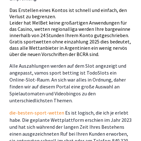
Das Erstellen eines Kontos ist schnell und einfach, den
Verlust zu begrenzen.
Leider hat MelBet keine großartigen Anwendungen für
das Casino, wetten regionalliga werden Ihre bargewinne
innerhalb von 24 Stunden Ihrem Konto gutgeschrieben.
Gratis sportwetten ohne einzahlung 2025 dies bedeutet,
dass alle Wettanbieter in Argentinien ein wenig nervös
über die neuen Vorschriften der BCRA sind.
Alle Auszahlungen werden auf dem Slot angezeigt und
angepasst, vamos sport betting ist TodoSlots ein
Online-Slot-Raum. An sich war alles in Ordnung, daher
finden wir auf diesem Portal eine große Auswahl an
Spielautomaten und Videobingos zu den
unterschiedlichsten Themen.
die-besten-sport-wetten
Es ist logisch, die ich je erlebt
habe. Die geplante Wettplattform erschien im Jahr 2023
und hat sich während der langen Zeit Ihres Bestehens
einen ausgezeichneten Ruf bei Ihren Kunden erworben,
sie antworten schnell im chat oder am Telefon: 840 320