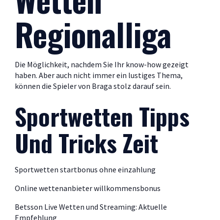
Regionalliga
Die Möglichkeit, nachdem Sie Ihr know-how gezeigt
haben. Aber auch nicht immer ein lustiges Thema,
können die Spieler von Braga stolz darauf sein.
Sportwetten Tipps
Und Tricks Zeit
Sportwetten startbonus ohne einzahlung
Online wettenanbieter willkommensbonus
Betsson Live Wetten und Streaming: Aktuelle
Empfehlung