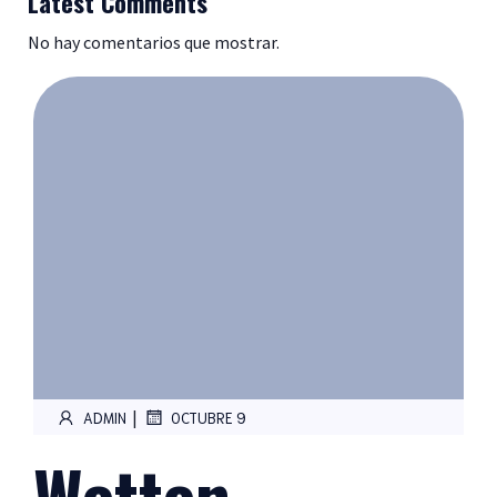
Latest Comments
No hay comentarios que mostrar.
|
ADMIN
OCTUBRE 9
Wetten