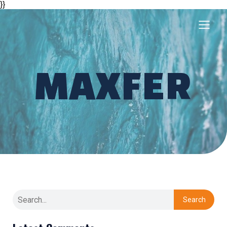
asino siteleri
}}
jojobet
MAXFER
Search