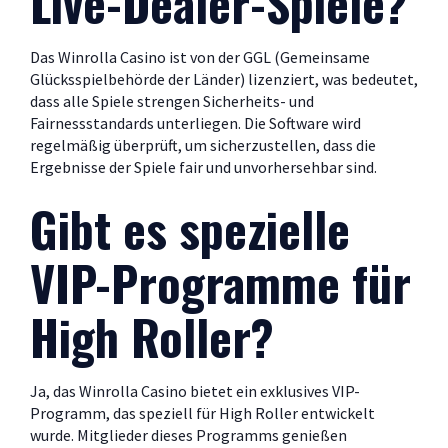
Live-Dealer-Spiele?
Das Winrolla Casino ist von der GGL (Gemeinsame
Glücksspielbehörde der Länder) lizenziert, was bedeutet,
dass alle Spiele strengen Sicherheits- und
Fairnessstandards unterliegen. Die Software wird
regelmäßig überprüft, um sicherzustellen, dass die
Ergebnisse der Spiele fair und unvorhersehbar sind.
Gibt es spezielle
VIP-Programme für
High Roller?
Ja, das Winrolla Casino bietet ein exklusives VIP-
Programm, das speziell für High Roller entwickelt
wurde. Mitglieder dieses Programms genießen