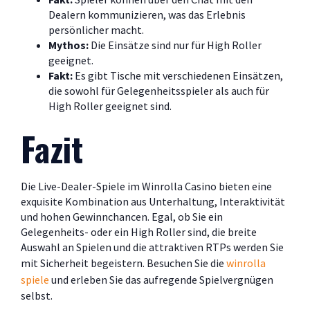
Dealern kommunizieren, was das Erlebnis
persönlicher macht.
Mythos:
Die Einsätze sind nur für High Roller
geeignet.
Fakt:
Es gibt Tische mit verschiedenen Einsätzen,
die sowohl für Gelegenheitsspieler als auch für
High Roller geeignet sind.
Fazit
Die Live-Dealer-Spiele im Winrolla Casino bieten eine
exquisite Kombination aus Unterhaltung, Interaktivität
und hohen Gewinnchancen. Egal, ob Sie ein
Gelegenheits- oder ein High Roller sind, die breite
Auswahl an Spielen und die attraktiven RTPs werden Sie
mit Sicherheit begeistern. Besuchen Sie die
winrolla
spiele
und erleben Sie das aufregende Spielvergnügen
selbst.