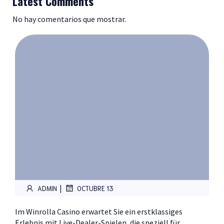
Latest Comments
No hay comentarios que mostrar.
|
ADMIN
OCTUBRE 13
Im Winrolla Casino erwartet Sie ein erstklassiges
Erlebnis mit Live-Dealer-Spielen, die speziell für