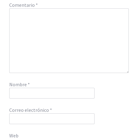
Comentario
*
Nombre
*
Correo electrónico
*
Web