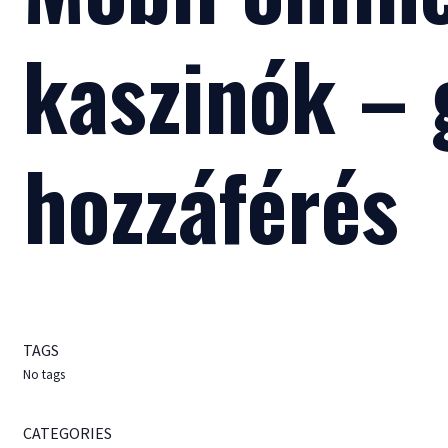
kaszinók – 
hozzáférés
TAGS
No tags
CATEGORIES