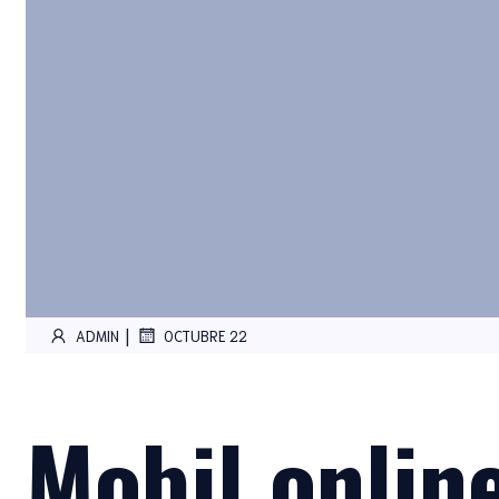
|
ADMIN
OCTUBRE 22
Mobil onlin