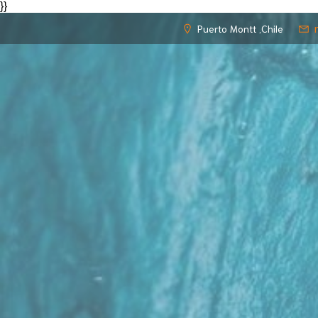
casino siteleri
}}
jojobet
jojobet
Puerto Montt ,Chile