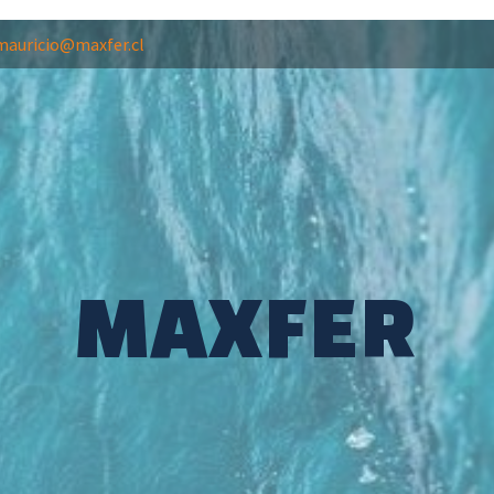
mauricio@maxfer.cl
MAXFER