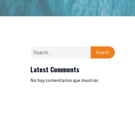
Search
Latest Comments
No hay comentarios que mostrar.