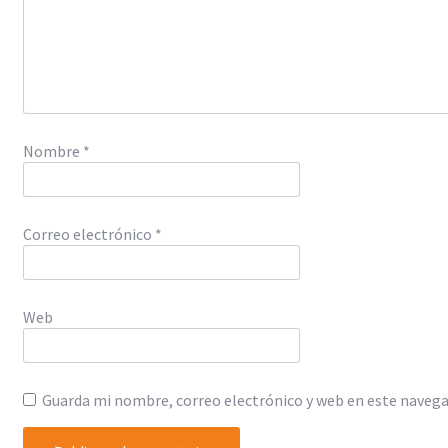
Nombre
*
Correo electrónico
*
Web
Guarda mi nombre, correo electrónico y web en este navega