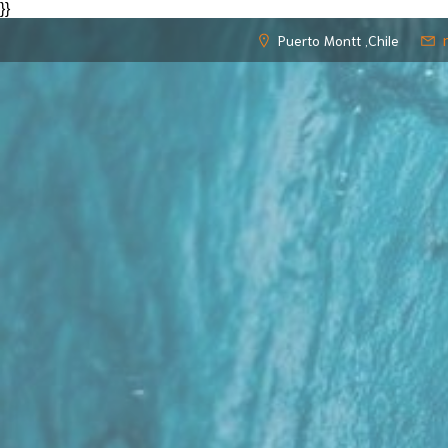
 siteleri
}}
jojobet
jojobet
Puerto Montt ,Chile