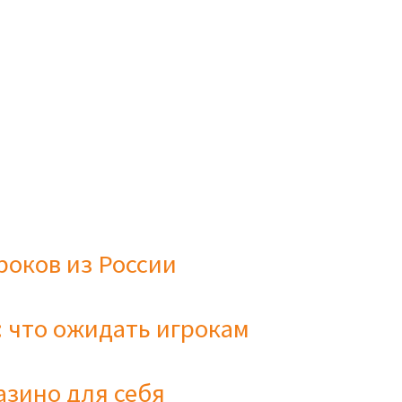
роков из России
: что ожидать игрокам
азино для себя