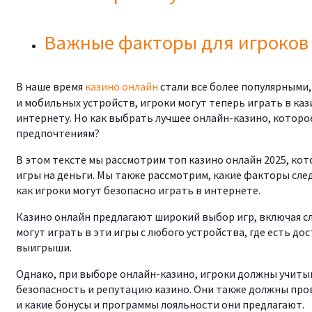
Важные факторы для игроков 
В наше время
казино онлайн
стали все более популярными,
и мобильных устройств, игроки могут теперь играть в кази
интернету. Но как выбрать лучшее онлайн-казино, котор
предпочтениям?
В этом тексте мы рассмотрим топ казино онлайн 2025, ко
игры на деньги. Мы также рассмотрим, какие факторы сле
как игроки могут безопасно играть в интернете.
Казино онлайн предлагают широкий выбор игр, включая сл
могут играть в эти игры с любого устройства, где есть до
выигрыши.
Однако, при выборе онлайн-казино, игроки должны учиты
безопасность и репутацию казино. Они также должны пров
и какие бонусы и программы лояльности они предлагают.