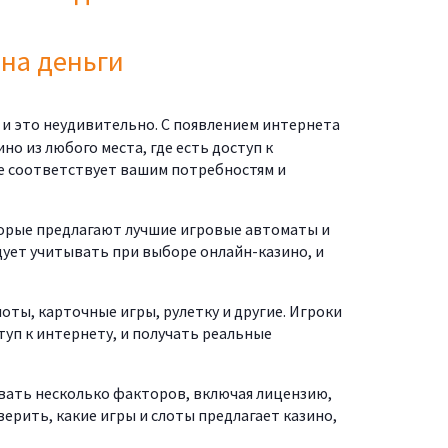
на деньги
 и это неудивительно. С появлением интернета
но из любого места, где есть доступ к
ое соответствует вашим потребностям и
торые предлагают лучшие игровые автоматы и
дует учитывать при выборе онлайн-казино, и
оты, карточные игры, рулетку и другие. Игроки
ступ к интернету, и получать реальные
вать несколько факторов, включая лицензию,
ерить, какие игры и слоты предлагает казино,