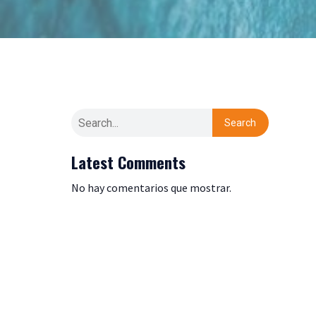
Search
Latest Comments
No hay comentarios que mostrar.