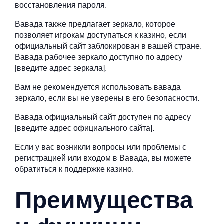
восстановления пароля.
Вавада также предлагает зеркало, которое
позволяет игрокам доступаться к казино, если
официальный сайт заблокирован в вашей стране.
Вавада рабочее зеркало доступно по адресу
[введите адрес зеркала].
Вам не рекомендуется использовать вавада
зеркало, если вы не уверены в его безопасности.
Вавада официальный сайт доступен по адресу
[введите адрес официального сайта].
Если у вас возникли вопросы или проблемы с
регистрацией или входом в Вавада, вы можете
обратиться к поддержке казино.
Преимущества