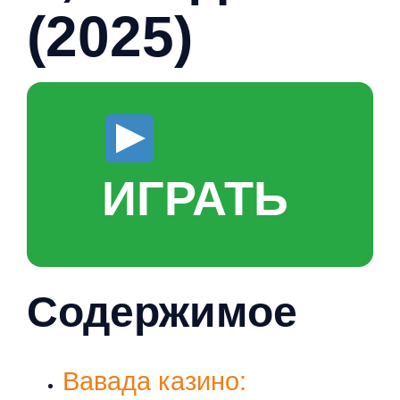
(2025)
ИГРАТЬ
Содержимое
Вавада казино: