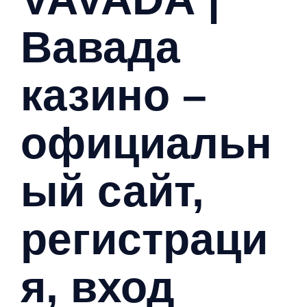
Вавада
казино –
официальн
ый сайт,
регистраци
я, вход