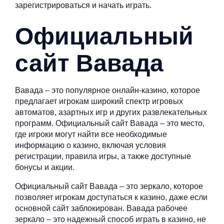
зарегистрироваться и начать играть.
Официальный
сайт Вавада
Вавада – это популярное онлайн-казино, которое
предлагает игрокам широкий спектр игровых
автоматов, азартных игр и других развлекательных
программ. Официальный сайт Вавада – это место,
где игроки могут найти все необходимые
информацию о казино, включая условия
регистрации, правила игры, а также доступные
бонусы и акции.
Официальный сайт Вавада – это зеркало, которое
позволяет игрокам доступаться к казино, даже если
основной сайт заблокирован. Вавада рабочее
зеркало – это надежный способ играть в казино, не