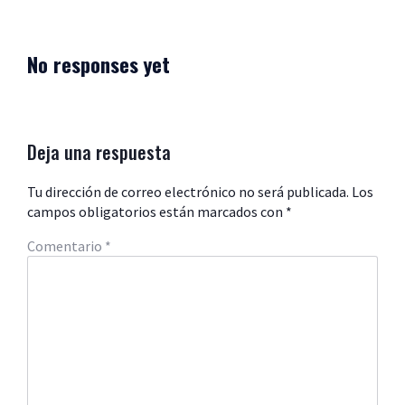
No responses yet
Deja una respuesta
Tu dirección de correo electrónico no será publicada.
Los
campos obligatorios están marcados con
*
Comentario
*