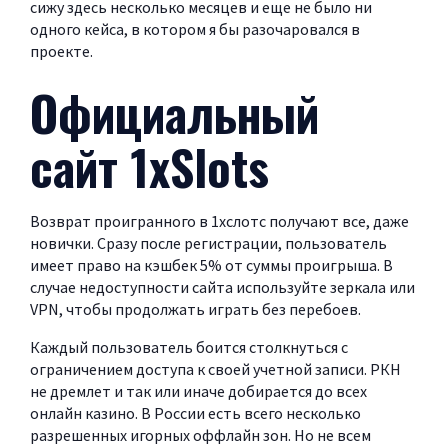
сижу здесь несколько месяцев и еще не было ни
одного кейса, в котором я бы разочаровался в
проекте.
Официальный
сайт 1хSlots
Возврат проигранного в 1хслотс получают все, даже
новички. Сразу после регистрации, пользователь
имеет право на кэшбек 5% от суммы проигрыша. В
случае недоступности сайта используйте зеркала или
VPN, чтобы продолжать играть без перебоев.
Каждый пользователь боится столкнуться с
ограничением доступа к своей учетной записи. РКН
не дремлет и так или иначе добирается до всех
онлайн казино. В России есть всего несколько
разрешенных игорных оффлайн зон. Но не всем