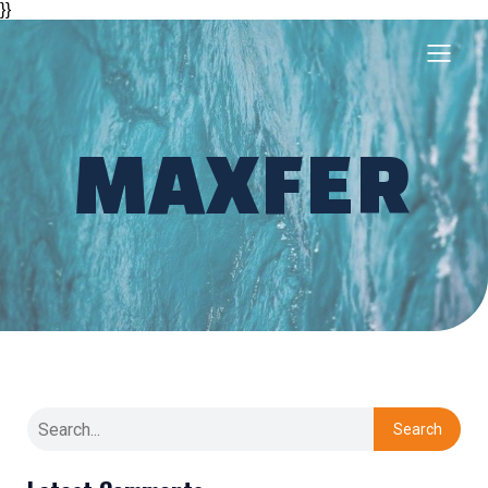
ino siteleri
}}
jojobet
MAXFER
Search