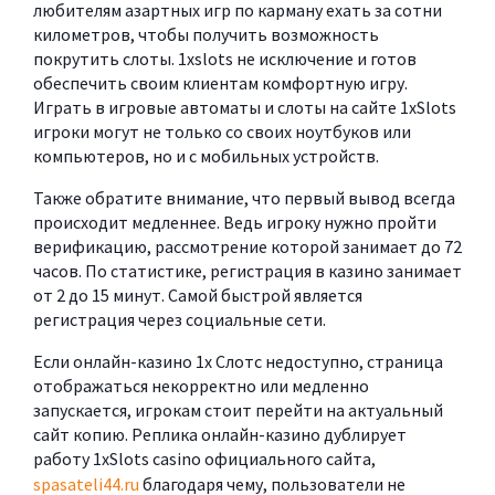
любителям азартных игр по карману ехать за сотни
километров, чтобы получить возможность
покрутить слоты. 1xslots не исключение и готов
обеспечить своим клиентам комфортную игру.
Играть в игровые автоматы и слоты на сайте 1xSlots
игроки могут не только со своих ноутбуков или
компьютеров, но и с мобильных устройств.
Также обратите внимание, что первый вывод всегда
происходит медленнее. Ведь игроку нужно пройти
верификацию, рассмотрение которой занимает до 72
часов. По статистике, регистрация в казино занимает
от 2 до 15 минут. Самой быстрой является
регистрация через социальные сети.
Если онлайн-казино 1x Слотс недоступно, страница
отображаться некорректно или медленно
запускается, игрокам стоит перейти на актуальный
сайт копию. Реплика онлайн-казино дублирует
работу 1xSlots casino официального сайта,
spasateli44.ru
благодаря чему, пользователи не