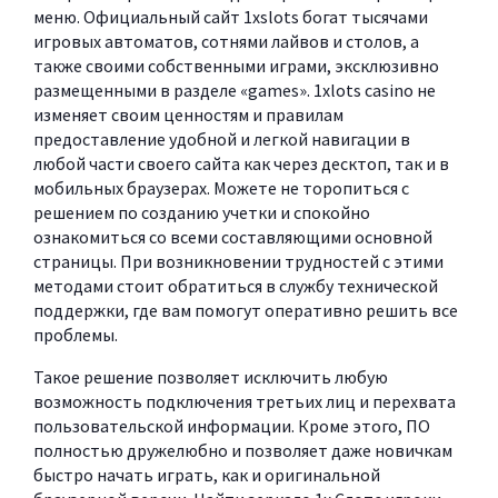
меню. Официальный сайт 1xslots богат тысячами
игровых автоматов, сотнями лайвов и столов, а
также своими собственными играми, эксклюзивно
размещенными в разделе «games». 1xlots casino не
изменяет своим ценностям и правилам
предоставление удобной и легкой навигации в
любой части своего сайта как через десктоп, так и в
мобильных браузерах. Можете не торопиться с
решением по созданию учетки и спокойно
ознакомиться со всеми составляющими основной
страницы. При возникновении трудностей с этими
методами стоит обратиться в службу технической
поддержки, где вам помогут оперативно решить все
проблемы.
Такое решение позволяет исключить любую
возможность подключения третьих лиц и перехвата
пользовательской информации. Кроме этого, ПО
полностью дружелюбно и позволяет даже новичкам
быстро начать играть, как и оригинальной