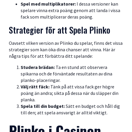
Spel med multiplikatorer:
I dessa versioner kan
spelare vinna extra poäng genom att landa i vissa
fack som multiplicerar deras poäng.
Strategier för att Spela Plinko
Oavsett vilken version av Plinko du spelar, finns det vissa
strategier som kan öka dina chanser att vinna. Här är
några tips för att förbättra ditt spelande:
Studera brädan:
Ta en stund att observera
spikarna och de förväntade resultaten av dina
planko-placeringar.
Välj rätt fäck:
Tänk på att vissa fack ger högre
poäng än andra; sikta på dessa när du släpper din
planka.
Spela till din budget:
Sätt en budget och håll dig
till den; att spela ansvarigt är alltid viktigt.
Plinko i Casinon