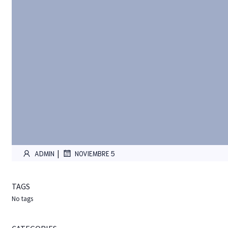
|
ADMIN
NOVIEMBRE 5
TAGS
No tags