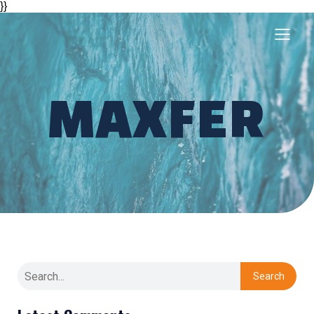
ke
}}
kingroyal
avvabet
jojobet
jojobet
MAXFER
Search