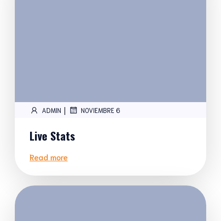
|
ADMIN
NOVIEMBRE 6
Live Stats
Read more