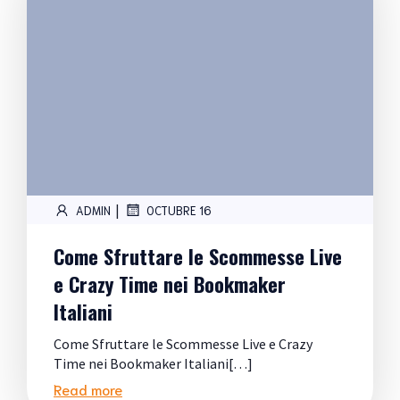
|
ADMIN
OCTUBRE 16
Come Sfruttare le Scommesse Live
e Crazy Time nei Bookmaker
Italiani
Come Sfruttare le Scommesse Live e Crazy
Time nei Bookmaker Italiani[…]
Read more