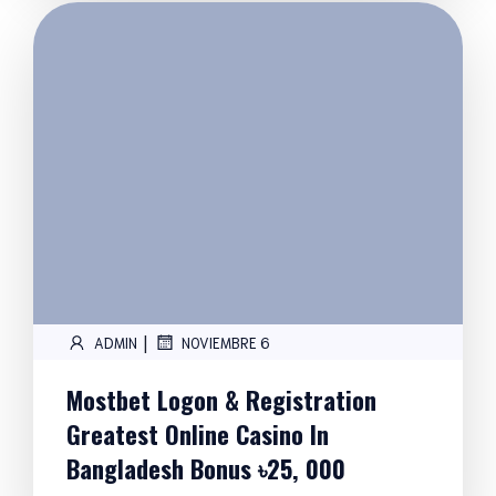
|
ADMIN
NOVIEMBRE 6
Mostbet Logon & Registration
Greatest Online Casino In
Bangladesh Bonus ৳25, 000