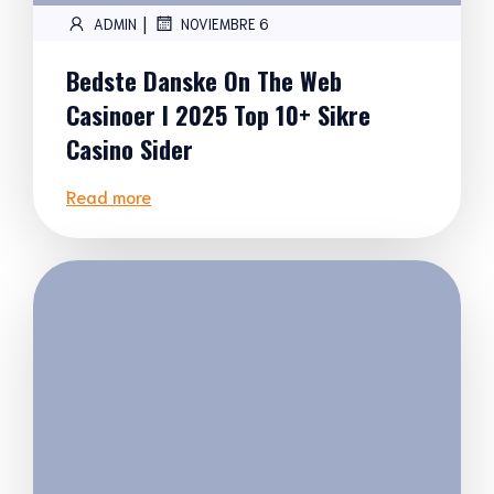
|
ADMIN
NOVIEMBRE 6
Bedste Danske On The Web
Casinoer I 2025 Top 10+ Sikre
Casino Sider
Read more