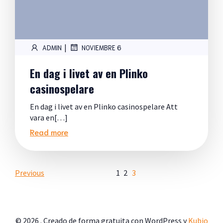
|
ADMIN
NOVIEMBRE 6
En dag i livet av en Plinko
casinospelare
En dag i livet av en Plinko casinospelare Att
vara en[…]
Read more
Previous
1
2
3
© 2026 . Creado de forma gratuita con WordPress y
Kubio