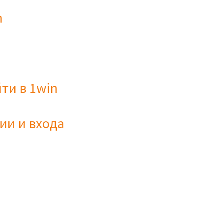
n
ти в 1win
ии и входа