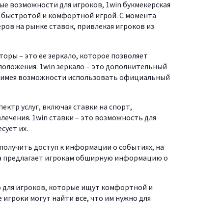
ые возможности для игроков, 1win букмекерская
, быстротой и комфортной игрой. С момента
еров на рынке ставок, привлекая игроков из
оры – это ее зеркало, которое позволяет
положения. 1win зеркало – это дополнительный
не имея возможности использовать официальный
ектр услуг, включая ставки на спорт,
лечения. 1win ставки – это возможность для
сует их.
 получить доступ к информации о событиях, на
ра предлагает игрокам обширную информацию о
то для игроков, которые ищут комфортной и
е игроки могут найти все, что им нужно для