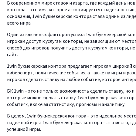
В современном мире ставок и азарта, где каждый день нов
контора – это имя, которое ассоциируется с надежностью
основания, 1win букмекерская контора стала одним из лид
всего мира.
Один из ключевых факторов успеха 1win букмекерской конт
игрокам доступ к услугам конторы, не зависящим от место
способ для игроков получить доступ к услугам конторы, 
сайт.
1win букмекерская контора предлагает игрокам широкий сп
киберспорт, политические события, а также на игры и разв
игроков сделать ставку на любое событие, которое интере
БК 1win – это не только возможность сделать ставку, но и
которые можно сделать ставку. 1win букмекерская конто
событиях, включая статистику, прогнозы и аналитику.
В целом, 1win букмекерская контора – это идеальное мес
надежной игры. 1win букмекерская контора – это место, гд
успешной игры.