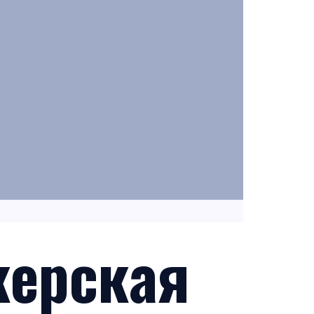
керская