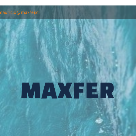
mauricio@maxfer.cl
MAXFER