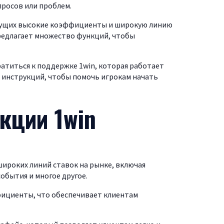
просов или проблем.
ищущих высокие коэффициенты и широкую линию
предлагает множество функций, чтобы
ратиться к поддержке 1win, которая работает
и инструкций, чтобы помочь игрокам начать
кции 1win
 широких линий ставок на рынке, включая
обытия и многое другое.
фициенты, что обеспечивает клиентам