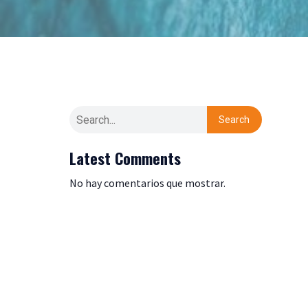
Search
Latest Comments
No hay comentarios que mostrar.