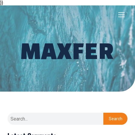
bet
}}
jojobet
jojobet
MAXFER
Search