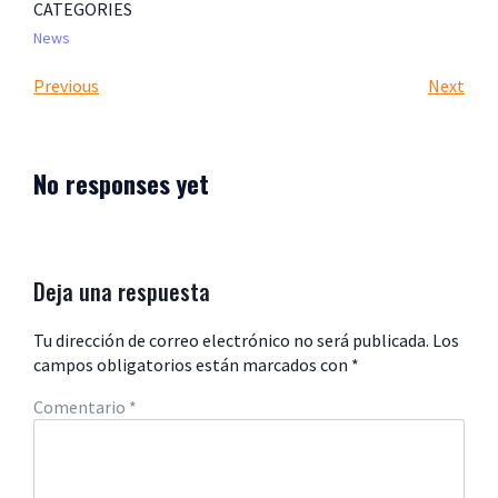
CATEGORIES
News
Previous
Next
No responses yet
Deja una respuesta
Tu dirección de correo electrónico no será publicada.
Los
campos obligatorios están marcados con
*
Comentario
*