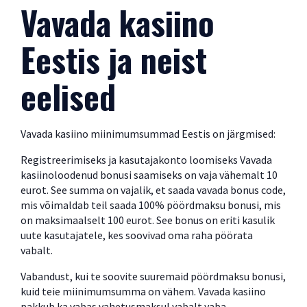
Vavada kasiino
Eestis ja neist
eelised
Vavada kasiino miinimumsummad Eestis on järgmised:
Registreerimiseks ja kasutajakonto loomiseks Vavada
kasiinoloodenud bonusi saamiseks on vaja vähemalt 10
eurot. See summa on vajalik, et saada vavada bonus code,
mis võimaldab teil saada 100% pöördmaksu bonusi, mis
on maksimaalselt 100 eurot. See bonus on eriti kasulik
uute kasutajatele, kes soovivad oma raha pöörata
vabalt.
Vabandust, kui te soovite suuremaid pöördmaksu bonusi,
kuid teie miinimumsumma on vähem. Vavada kasiino
pakkub ka vabas vahetusmaksul vabalt vaba