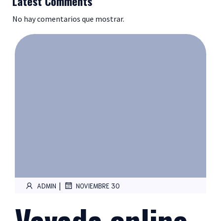
Latest Comments
No hay comentarios que mostrar.
|
ADMIN
NOVIEMBRE 30
Vavada online