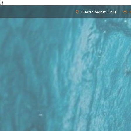
eleri
}}
jojobet
Puerto Montt ,Chile