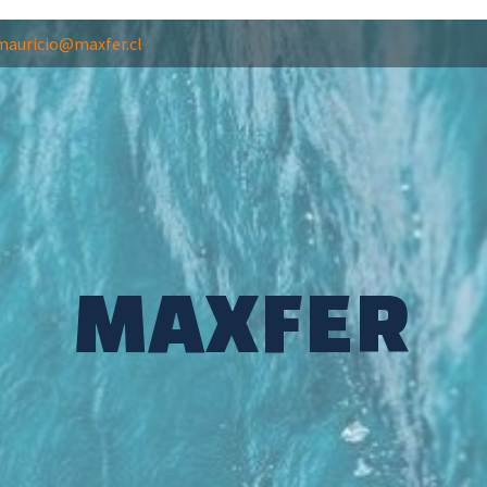
mauricio@maxfer.cl
MAXFER